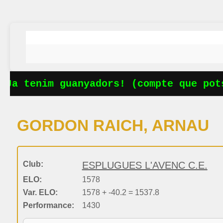
Ja tenim guanyadors! (compte que pots
GORDON RAICH, ARNAU
Club:
ESPLUGUES L'AVENC C.E.
ELO:
1578
Var. ELO:
1578 + -40.2 = 1537.8
Performance:
1430