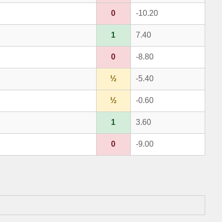
0
-10.20
1
7.40
0
-8.80
½
-5.40
½
-0.60
1
3.60
0
-9.00