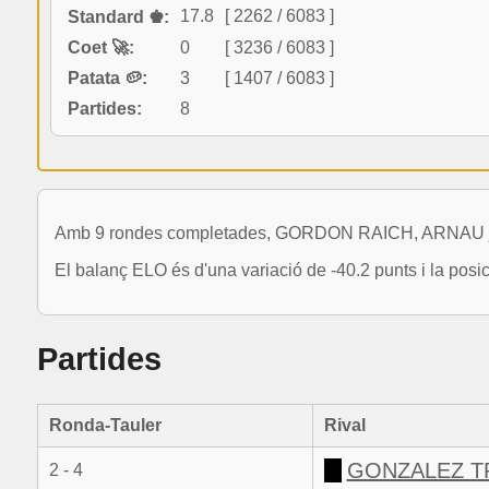
17.8
[ 2262 / 6083 ]
Standard ♚:
Coet 🚀:
0
[ 3236 / 6083 ]
Patata 🥔:
3
[ 1407 / 6083 ]
Partides:
8
Amb 9 rondes completades, GORDON RAICH, ARNAU ja 
El balanç ELO és d'una variació de -40.2 punts i la posi
Partides
Ronda-Tauler
Rival
GONZALEZ TR
2 - 4