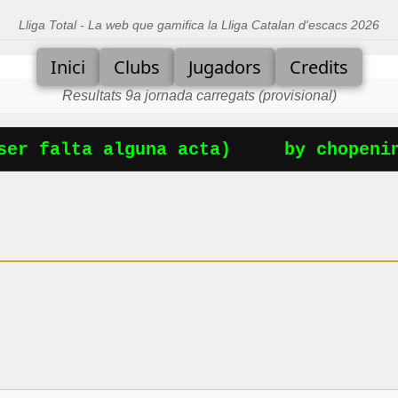
Lliga Total - La web que gamifica la Lliga Catalan d'escacs 2026
Inici
Clubs
Jugadors
Credits
Resultats 9a jornada carregats (provisional)
er falta alguna acta)
by chopening