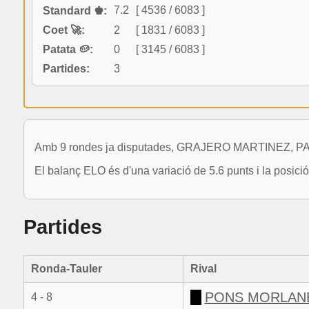
7.2
[ 4536 / 6083 ]
Standard ♚:
Coet 🚀:
2
[ 1831 / 6083 ]
Patata 🥔:
0
[ 3145 / 6083 ]
Partides:
3
Amb 9 rondes ja disputades, GRAJERO MARTINEZ, PATX
El balanç ELO és d'una variació de 5.6 punts i la posic
Partides
Ronda-Tauler
Rival
PONS MORLANE
4 - 8