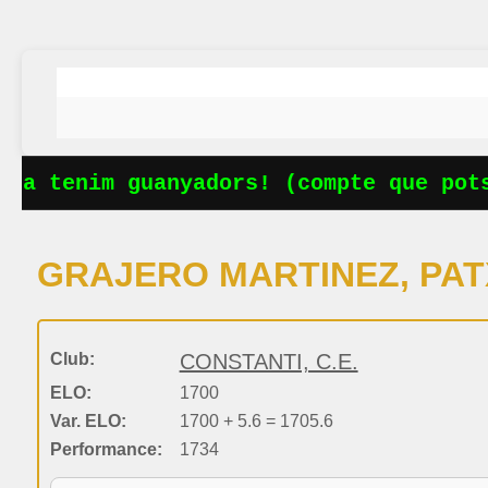
Ja tenim guanyadors! (compte que pots
GRAJERO MARTINEZ, PAT
Club:
CONSTANTI, C.E.
ELO:
1700
Var. ELO:
1700 + 5.6 = 1705.6
Performance:
1734