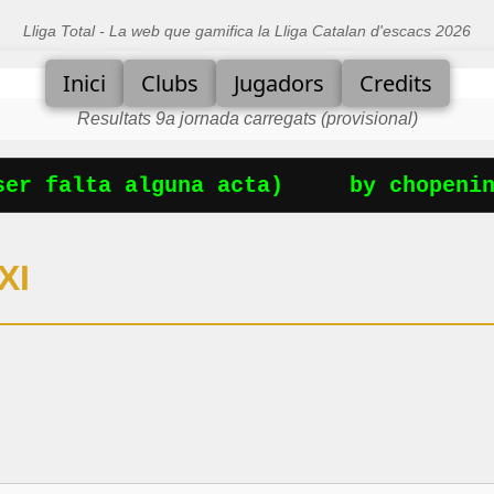
Lliga Total - La web que gamifica la Lliga Catalan d'escacs 2026
Inici
Clubs
Jugadors
Credits
Resultats 9a jornada carregats (provisional)
er falta alguna acta)
by chopening
XI