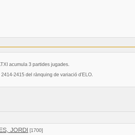
I acumula 3 partides jugades.
ió 2414-2415 del rànquing de variació d'ELO.
S, JORDI
[1700]