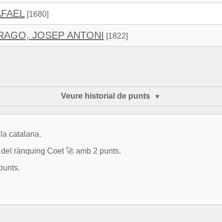
AFAEL
[1680]
RAGO, JOSEP ANTONI
[1822]
Veure historial de punts
la catalana.
el rànquing Coet 🚀 amb 2 punts.
punts.