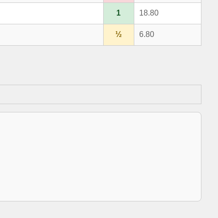
1
18.80
½
6.80