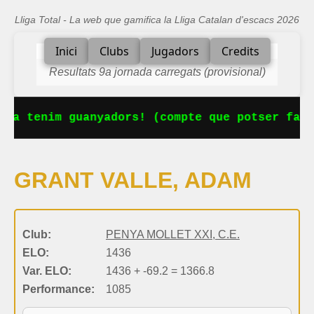
Lliga Total - La web que gamifica la Lliga Catalan d'escacs 2026
Inici
Clubs
Jugadors
Credits
Resultats 9a jornada carregats (provisional)
Ja tenim guanyadors! (compte que potser falt
GRANT VALLE, ADAM
Club:
PENYA MOLLET XXI, C.E.
ELO:
1436
Var. ELO:
1436 + -69.2 = 1366.8
Performance:
1085