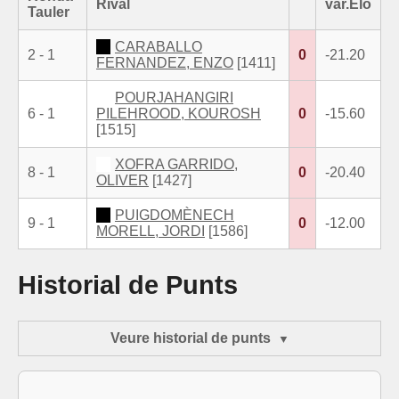
Rival
var.Elo
Tauler
CARABALLO
2 - 1
0
-21.20
FERNANDEZ, ENZO
[1411]
POURJAHANGIRI
6 - 1
PILEHROOD, KOUROSH
0
-15.60
[1515]
XOFRA GARRIDO,
8 - 1
0
-20.40
OLIVER
[1427]
PUIGDOMÈNECH
9 - 1
0
-12.00
MORELL, JORDI
[1586]
Historial de Punts
Veure historial de punts