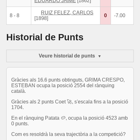
EDUARDO JAIME
[1862]
RUIZ FELEZ, CARLOS
8 - 8
0
-7.00
[1898]
Historial de Punts
Veure historial de punts
Gràcies als 16.6 punts obtinguts, GRIMA CRESPO,
ESTEBAN ocupa la posició 2554 del rànquing
català.
Gràcies als 2 punts Coet 🚀, s'escala fins a la posició
1704.
En el rànquing Patata 🥔, ocupa la posició 4523 amb
0 punts.
Com es resoldrà la seva trajectòria a la competició?