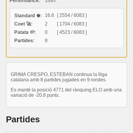
Performance:
1695
16.6
[ 2554 / 6083 ]
Standard ♚:
Coet 🚀:
2
[ 1704 / 6083 ]
Patata 🥔:
0
[ 4523 / 6083 ]
Partides:
8
GRIMA CRESPO, ESTEBAN continua la lliga
catalana amb 8 partides jugades en 9 rondes.
Es manté la posició 4771 del rànquing ELO amb una
variació de -20.8 punts.
Partides