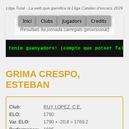
Lliga Total - La web que gamifica la Lliga Catalan d'escacs 2026
Inici
Clubs
Jugadors
Credits
Resultats 9a jornada carregats (provisional)
Ja tenim guanyadors! (compte que potser falta
GRIMA CRESPO,
ESTEBAN
Club:
RUY LOPEZ, C.E.
ELO:
1790
Var. ELO:
1790 + -20.8 = 1769.2