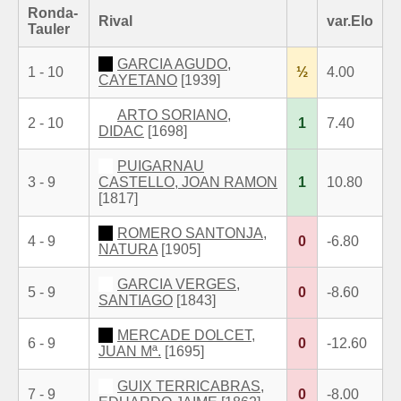
Ronda-
Rival
var.Elo
Tauler
GARCIA AGUDO,
1 - 10
½
4.00
CAYETANO
[1939]
ARTO SORIANO,
2 - 10
1
7.40
DIDAC
[1698]
PUIGARNAU
3 - 9
CASTELLO, JOAN RAMON
1
10.80
[1817]
ROMERO SANTONJA,
4 - 9
0
-6.80
NATURA
[1905]
GARCIA VERGES,
5 - 9
0
-8.60
SANTIAGO
[1843]
MERCADE DOLCET,
6 - 9
0
-12.60
JUAN Mª.
[1695]
GUIX TERRICABRAS,
7 - 9
0
-8.00