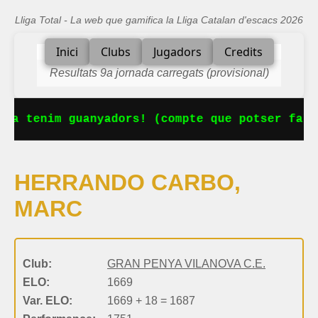
Lliga Total - La web que gamifica la Lliga Catalan d'escacs 2026
Inici
Clubs
Jugadors
Credits
Resultats 9a jornada carregats (provisional)
 Ja tenim guanyadors! (compte que potser falt
HERRANDO CARBO,
MARC
Club:
GRAN PENYA VILANOVA C.E.
ELO:
1669
Var. ELO:
1669 + 18 = 1687