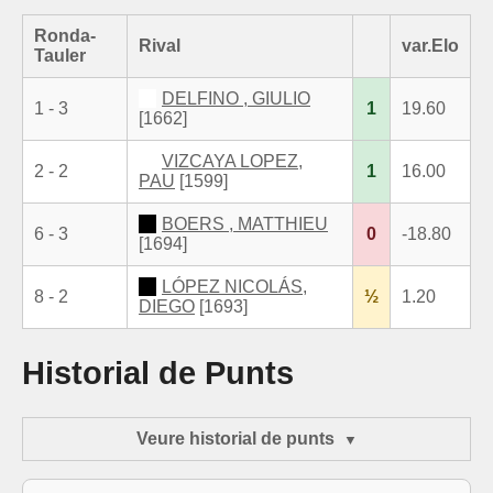
Ronda-
Rival
var.Elo
Tauler
DELFINO , GIULIO
1 - 3
1
19.60
[1662]
VIZCAYA LOPEZ,
2 - 2
1
16.00
PAU
[1599]
BOERS , MATTHIEU
6 - 3
0
-18.80
[1694]
LÓPEZ NICOLÁS,
8 - 2
½
1.20
DIEGO
[1693]
Historial de Punts
Veure historial de punts