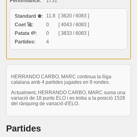
Performance:
1751
11.8
[ 3620 / 6083 ]
Standard ♚:
Coet 🚀:
0
[ 4043 / 6083 ]
Patata 🥔:
0
[ 3833 / 6083 ]
Partides:
4
HERRANDO CARBO, MARC continua la lliga
catalana amb 4 partides jugades en 9 rondes.
Actualment, HERRANDO CARBO, MARC suma una
variació de 18 punts ELO i es troba a la posició 1528
del rànquing de variació d'ELO.
Partides