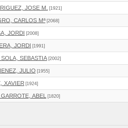
RIGUEZ, JOSE M.
[1921]
RO, CARLOS Mª
[2068]
A, JORDI
[2008]
ERA, JORDI
[1991]
SOLA, SEBASTIA
[2002]
MENEZ, JULIO
[1955]
, XAVIER
[1924]
 GARROTE, ABEL
[1820]