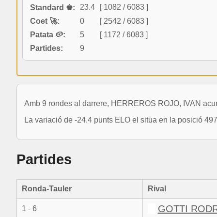
23.4
[ 1082 / 6083 ]
Standard ♚:
Coet 🚀:
0
[ 2542 / 6083 ]
Patata 🥔:
5
[ 1172 / 6083 ]
Partides:
9
Amb 9 rondes al darrere, HERREROS ROJO, IVAN acumu
La variació de -24.4 punts ELO el situa en la posició 49
Partides
Ronda-Tauler
Rival
GOTTI RODR
1 - 6