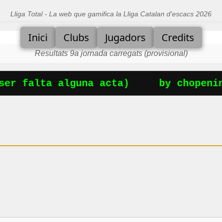
Lliga Total - La web que gamifica la Lliga Catalan d'escacs 2026
Inici
Clubs
Jugadors
Credits
Resultats 9a jornada carregats (provisional)
er falta alguna acta)
by chopening