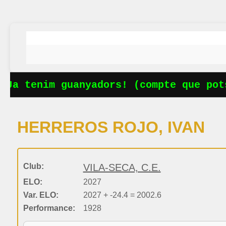
Ja tenim guanyadors! (compte que pots
HERREROS ROJO, IVAN
Club:
VILA-SECA, C.E.
ELO:
2027
Var. ELO:
2027 + -24.4 = 2002.6
Performance:
1928