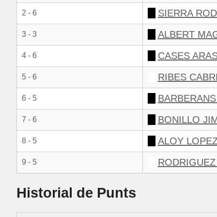
SIERRA ROD
2 - 6
ALBERT MAG
3 - 3
CASES ARAS
4 - 6
RIBES CABR
5 - 6
BARBERANS 
6 - 5
BONILLO JI
7 - 6
ALOY LOPEZ
8 - 5
RODRIGUEZ
9 - 5
Historial de Punts