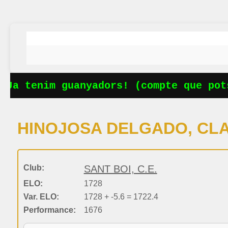
Ja tenim guanyadors! (compte que pots
HINOJOSA DELGADO, CL
Club:
SANT BOI, C.E.
ELO:
1728
Var. ELO:
1728 + -5.6 = 1722.4
Performance:
1676