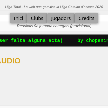
Lliga Total - La web que gamifica la Lliga Catalan d'escacs 2026
Inici
Clubs
Jugadors
Credits
Resultats 9a jornada carregats (provisional)
er falta alguna acta)
by chopening
AUDIO