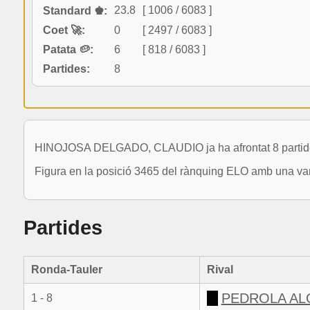
23.8
[ 1006 / 6083 ]
Standard ♚:
Coet 🚀:
0
[ 2497 / 6083 ]
Patata 🥔:
6
[ 818 / 6083 ]
Partides:
8
HINOJOSA DELGADO, CLAUDIO ja ha afrontat 8 partides 
Figura en la posició 3465 del rànquing ELO amb una vari
Partides
Ronda-Tauler
Rival
PEDROLA AL
1 - 8