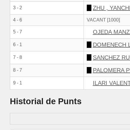
ZHU , YANC
3 - 2
4 - 6
VACANT [1000]
OJEDA MANZ
5 - 7
DOMENECH L
6 - 1
SANCHEZ RUI
7 - 8
PALOMERA P
8 - 7
ILARI VALENT
9 - 1
Historial de Punts