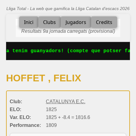
Lliga Total - La web que gamifica la Lliga Catalan d'escacs 2026
Inici
Clubs
Jugadors
Credits
Resultats 9a jornada carregats (provisional)
 Ja tenim guanyadors! (compte que potser falt
HOFFET , FELIX
Club:
CATALUNYA E.C.
ELO:
1825
Var. ELO:
1825 + -8.4 = 1816.6
Performance:
1809