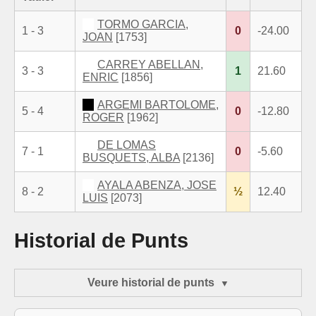
TORMO GARCIA,
1 - 3
0
-24.00
JOAN
[1753]
CARREY ABELLAN,
3 - 3
1
21.60
ENRIC
[1856]
ARGEMI BARTOLOME,
5 - 4
0
-12.80
ROGER
[1962]
DE LOMAS
7 - 1
0
-5.60
BUSQUETS, ALBA
[2136]
AYALA ABENZA, JOSE
8 - 2
½
12.40
LUIS
[2073]
Historial de Punts
Veure historial de punts