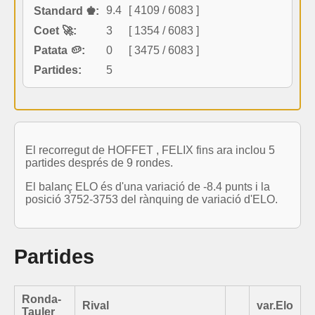
9.4
[ 4109 / 6083 ]
Standard ♚:
Coet 🚀:
3
[ 1354 / 6083 ]
Patata 🥔:
0
[ 3475 / 6083 ]
Partides:
5
El recorregut de HOFFET , FELIX fins ara inclou 5
partides després de 9 rondes.
El balanç ELO és d'una variació de -8.4 punts i la
posició 3752-3753 del rànquing de variació d'ELO.
Partides
Ronda-
Rival
var.Elo
Tauler