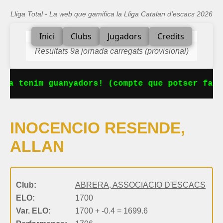
Lliga Total - La web que gamifica la Lliga Catalan d'escacs 2026
Inici
Clubs
Jugadors
Credits
Resultats 9a jornada carregats (provisional)
 Ja tenim guanyadors! (compte que potser falt
INOCENCIO RESENDE,
ALLAN
Club:
ABRERA, ASSOCIACIO D'ESCACS
ELO:
1700
Var. ELO:
1700 + -0.4 = 1699.6