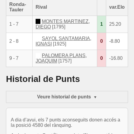
Ronda-
Rival
var.Elo
Tauler
MONTES MARTINEZ,
1 - 7
1
25.20
DIEGO
[1795]
SAYOL SANTAMARIA,
2 - 8
0
-8.80
IGNASI
[1925]
PALOMERA PLANS,
9 - 7
0
-16.80
JOAQUIM
[1757]
Historial de Punts
Veure historial de punts
A dia d’avui, els 7 punts aconseguits donen accés a
la posició 4580 del rànquing.