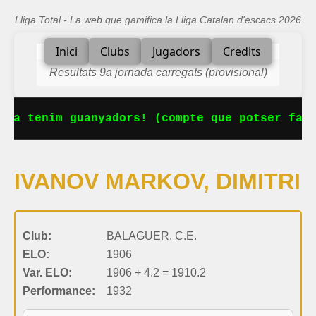
Lliga Total - La web que gamifica la Lliga Catalan d'escacs 2026
Inici
Clubs
Jugadors
Credits
Resultats 9a jornada carregats (provisional)
 Ja tenim guanyadors! (compte que potser falt
IVANOV MARKOV, DIMITRI
Club:
BALAGUER, C.E.
ELO:
1906
Var. ELO:
1906 + 4.2 = 1910.2
Performance:
1932