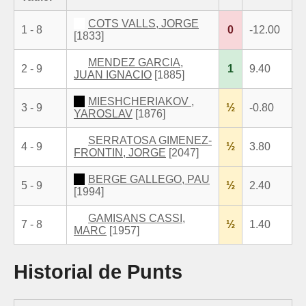
COTS VALLS, JORGE
1 - 8
0
-12.00
[1833]
MENDEZ GARCIA,
2 - 9
1
9.40
JUAN IGNACIO
[1885]
MIESHCHERIAKOV ,
3 - 9
½
-0.80
YAROSLAV
[1876]
SERRATOSA GIMENEZ-
4 - 9
½
3.80
FRONTIN, JORGE
[2047]
BERGE GALLEGO, PAU
5 - 9
½
2.40
[1994]
GAMISANS CASSI,
7 - 8
½
1.40
MARC
[1957]
Historial de Punts