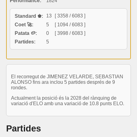
Performance:
1824
13
[ 3358 / 6083 ]
Standard ♚:
Coet 🚀:
5
[ 1094 / 6083 ]
Patata 🥔:
0
[ 3998 / 6083 ]
Partides:
5
El recorregut de JIMENEZ VELARDE, SEBASTIAN
ALONSO fins ara inclou 5 partides després de 9
rondes.
Actualment la posició és la 2028 del rànquing de
variació d'ELO amb una variació de 10.8 punts ELO.
Partides