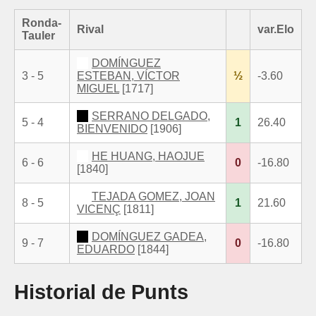
Ronda-
Rival
var.Elo
Tauler
DOMÍNGUEZ
3 - 5
ESTEBAN, VÍCTOR
½
-3.60
MIGUEL
[1717]
SERRANO DELGADO,
5 - 4
1
26.40
BIENVENIDO
[1906]
HE HUANG, HAOJUE
6 - 6
0
-16.80
[1840]
TEJADA GOMEZ, JOAN
8 - 5
1
21.60
VICENÇ
[1811]
DOMÍNGUEZ GADEA,
9 - 7
0
-16.80
EDUARDO
[1844]
Historial de Punts