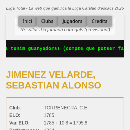
Lliga Total - La web que gamifica la Lliga Catalan d'escacs 2026
Inici
Clubs
Jugadors
Credits
Resultats 9a jornada carregats (provisional)
 Ja tenim guanyadors! (compte que potser falt
JIMENEZ VELARDE,
SEBASTIAN ALONSO
Club:
TORRENEGRA, C.E.
ELO:
1785
Var. ELO:
1785 + 10.8 = 1795.8