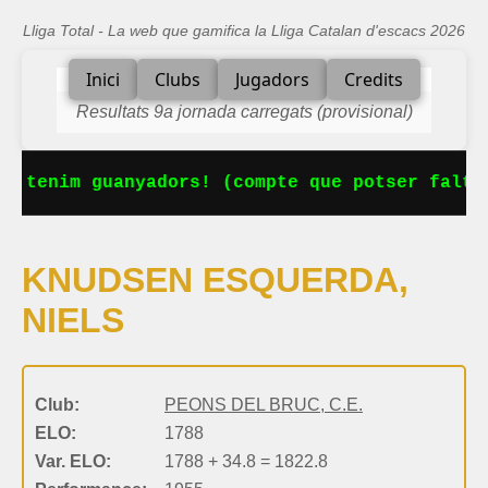
Lliga Total - La web que gamifica la Lliga Catalan d'escacs 2026
Inici
Clubs
Jugadors
Credits
Resultats 9a jornada carregats (provisional)
a tenim guanyadors! (compte que potser falta
KNUDSEN ESQUERDA,
NIELS
Club:
PEONS DEL BRUC, C.E.
ELO:
1788
Var. ELO:
1788 + 34.8 = 1822.8