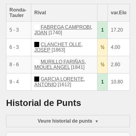
Ronda-
Rival
var.Elo
Tauler
FABREGA CAMPROBI,
5 - 3
1
17.20
JOAN
[1740]
CLANCHET OLLE,
6 - 3
½
4.00
JOSEP
[1863]
MURILLO FARIÑAS,
8 - 6
½
2.80
MIQUEL ANGEL
[1841]
GARCIA LORENTE,
9 - 4
1
10.80
ANTONIO
[1612]
Historial de Punts
Veure historial de punts