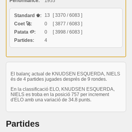
Performance:
1955
13
[ 3370 / 6083 ]
Standard ♚:
Coet 🚀:
0
[ 3877 / 6083 ]
Patata 🥔:
0
[ 3998 / 6083 ]
Partides:
4
El balanç actual de KNUDSEN ESQUERDA, NIELS
és de 4 partides jugades després de 9 rondes.
En la classificació ELO, KNUDSEN ESQUERDA,
NIELS es troba en la posició 757 per increment
d'ELO amb una variació de 34.8 punts.
Partides