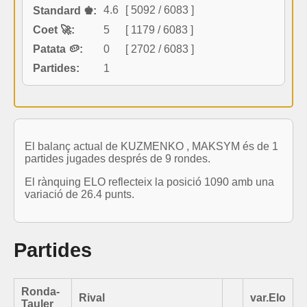
4.6
[ 5092 / 6083 ]
Standard ♚:
Coet 🚀:
5
[ 1179 / 6083 ]
Patata 🥔:
0
[ 2702 / 6083 ]
Partides:
1
El balanç actual de KUZMENKO , MAKSYM és de 1
partides jugades després de 9 rondes.
El rànquing ELO reflecteix la posició 1090 amb una
variació de 26.4 punts.
Partides
Ronda-
Rival
var.Elo
Tauler