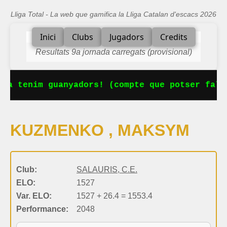
Lliga Total - La web que gamifica la Lliga Catalan d'escacs 2026
Inici
Clubs
Jugadors
Credits
Resultats 9a jornada carregats (provisional)
 Ja tenim guanyadors! (compte que potser falt
KUZMENKO , MAKSYM
Club:
SALAURIS, C.E.
ELO:
1527
Var. ELO:
1527 + 26.4 = 1553.4
Performance:
2048