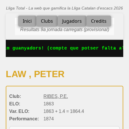
Lliga Total - La web que gamifica la Lliga Catalan d'escacs 2026
Inici
Clubs
Jugadors
Credits
Resultats 9a jornada carregats (provisional)
nim guanyadors! (compte que potser falta algu
LAW , PETER
Club:
RIBES, P.E.
ELO:
1863
Var. ELO:
1863 + 1.4 = 1864.4
Performance:
1874