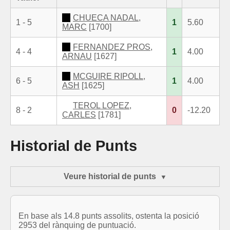
CHUECA NADAL,
1 - 5
1
5.60
MARC
[1700]
FERNANDEZ PROS,
4 - 4
1
4.00
ARNAU
[1627]
MCGUIRE RIPOLL,
6 - 5
1
4.00
ASH
[1625]
TEROL LOPEZ,
8 - 2
0
-12.20
CARLES
[1781]
Historial de Punts
Veure historial de punts
En base als 14.8 punts assolits, ostenta la posició
2953 del rànquing de puntuació.