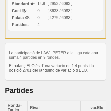
14.8
[ 2953 / 6083 ]
Standard ♚:
Coet 🚀:
0
[ 3633 / 6083 ]
Patata 🥔:
0
[ 4275 / 6083 ]
Partides:
4
La participació de LAW , PETER a la lliga catalana
suma 4 partides en 9 rondes.
El balanç ELO és d'una variació de 1.4 punts i la
posició 2781 del rànquing de variació d'ELO.
Partides
Ronda-
Rival
var.Elo
Tauler