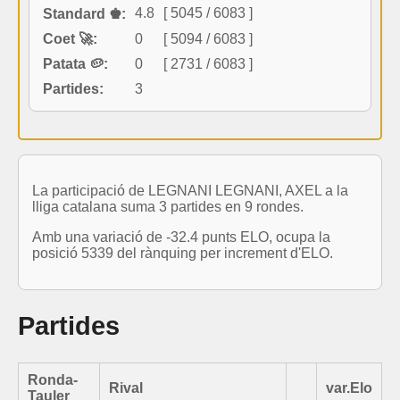
4.8
[ 5045 / 6083 ]
Standard ♚:
Coet 🚀:
0
[ 5094 / 6083 ]
Patata 🥔:
0
[ 2731 / 6083 ]
Partides:
3
La participació de LEGNANI LEGNANI, AXEL a la
lliga catalana suma 3 partides en 9 rondes.
Amb una variació de -32.4 punts ELO, ocupa la
posició 5339 del rànquing per increment d'ELO.
Partides
Ronda-
Rival
var.Elo
Tauler