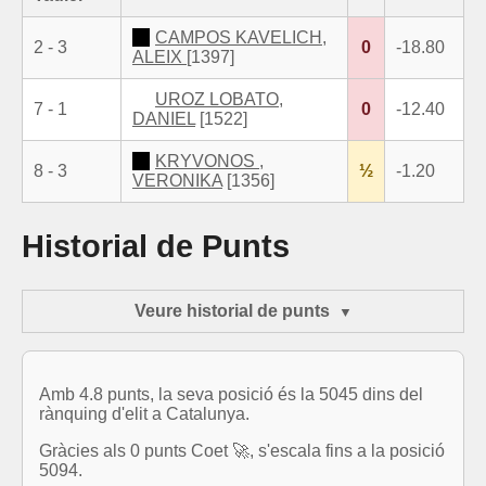
CAMPOS KAVELICH,
2 - 3
0
-18.80
ALEIX
[1397]
UROZ LOBATO,
7 - 1
0
-12.40
DANIEL
[1522]
KRYVONOS ,
8 - 3
½
-1.20
VERONIKA
[1356]
Historial de Punts
Veure historial de punts
Amb 4.8 punts, la seva posició és la 5045 dins del
rànquing d'elit a Catalunya.
Gràcies als 0 punts Coet 🚀, s'escala fins a la posició
5094.