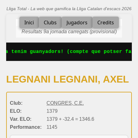
Lliga Total - La web que gamifica la Lliga Catalan d'escacs 2026
Inici
Clubs
Jugadors
Credits
Resultats 9a jornada carregats (provisional)
 Ja tenim guanyadors! (compte que potser falt
LEGNANI LEGNANI, AXEL
Club:
CONGRES, C.E.
ELO:
1379
Var. ELO:
1379 + -32.4 = 1346.6
Performance:
1145