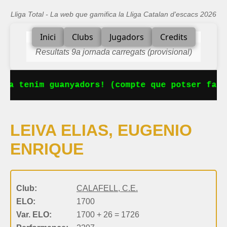
Lliga Total - La web que gamifica la Lliga Catalan d'escacs 2026
Inici
Clubs
Jugadors
Credits
Resultats 9a jornada carregats (provisional)
 Ja tenim guanyadors! (compte que potser falt
LEIVA ELIAS, EUGENIO
ENRIQUE
Club:
CALAFELL, C.E.
ELO:
1700
Var. ELO:
1700 + 26 = 1726