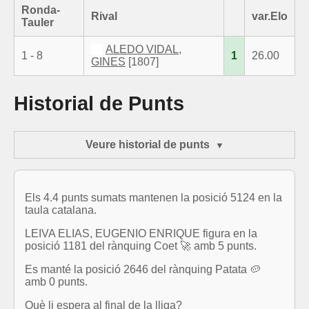
Ronda-
Rival
var.Elo
Tauler
ALEDO VIDAL,
1 - 8
1
26.00
GINES
[1807]
Historial de Punts
Veure historial de punts
Els 4.4 punts sumats mantenen la posició 5124 en la
taula catalana.
LEIVA ELIAS, EUGENIO ENRIQUE figura en la
posició 1181 del rànquing Coet 🚀 amb 5 punts.
Es manté la posició 2646 del rànquing Patata 🥔
amb 0 punts.
Què li espera al final de la lliga?