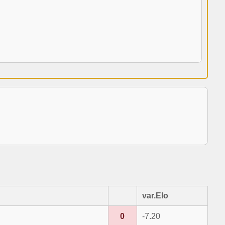
var.Elo
0
-7.20