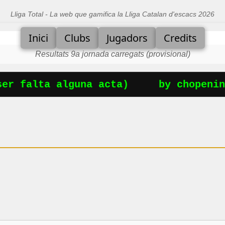
Lliga Total - La web que gamifica la Lliga Catalan d'escacs 2026
Inici
Clubs
Jugadors
Credits
Resultats 9a jornada carregats (provisional)
r falta alguna acta)
by chopening