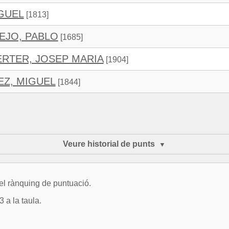
IGUEL
[1813]
EJO, PABLO
[1685]
RTER, JOSEP MARIA
[1904]
EZ, MIGUEL
[1844]
Veure historial de punts
del rànquing de puntuació.
 a la taula.