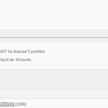
P ha disputat 5 partides.
ació de -64 punts.
ERRAN
[1806]