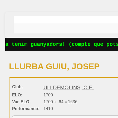
Ja tenim guanyadors! (compte que potse
LLURBA GUIU, JOSEP
Club:
ULLDEMOLINS, C.E.
ELO:
1700
Var. ELO:
1700 + -64 = 1636
Performance:
1410