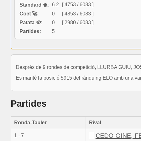
6.2
[ 4753 / 6083 ]
Standard ♚:
Coet 🚀:
0
[ 4853 / 6083 ]
Patata 🥔:
0
[ 2980 / 6083 ]
Partides:
5
Després de 9 rondes de competició, LLURBA GUIU, JOSE
Es manté la posició 5915 del rànquing ELO amb una vari
Partides
Ronda-Tauler
Rival
CEDO GINE, F
1 - 7