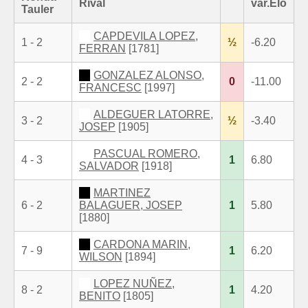
Rival
var.Elo
Tauler
CAPDEVILA LOPEZ,
1 - 2
½
-6.20
FERRAN
[1781]
GONZALEZ ALONSO,
2 - 2
0
-11.00
FRANCESC
[1997]
ALDEGUER LATORRE,
3 - 2
½
-3.40
JOSEP
[1905]
PASCUAL ROMERO,
4 - 3
1
6.80
SALVADOR
[1918]
MARTINEZ
6 - 2
BALAGUER, JOSEP
1
5.80
[1880]
CARDONA MARIN,
7 - 9
1
6.20
WILSON
[1894]
LOPEZ NUÑEZ,
8 - 2
1
4.20
BENITO
[1805]