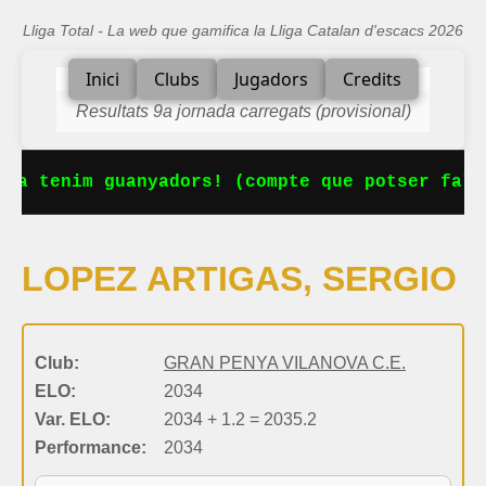
Lliga Total - La web que gamifica la Lliga Catalan d'escacs 2026
Inici
Clubs
Jugadors
Credits
Resultats 9a jornada carregats (provisional)
Ja tenim guanyadors! (compte que potser falt
LOPEZ ARTIGAS, SERGIO
Club:
GRAN PENYA VILANOVA C.E.
ELO:
2034
Var. ELO:
2034 + 1.2 = 2035.2
Performance:
2034