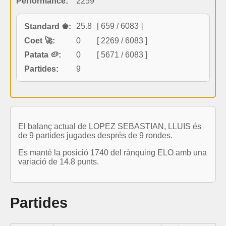
Performance:
2259
25.8
[ 659 / 6083 ]
Standard ♚:
Coet 🚀:
0
[ 2269 / 6083 ]
Patata 🥔:
0
[ 5671 / 6083 ]
Partides:
9
El balanç actual de LOPEZ SEBASTIAN, LLUIS és
de 9 partides jugades després de 9 rondes.
Es manté la posició 1740 del rànquing ELO amb una
variació de 14.8 punts.
Partides