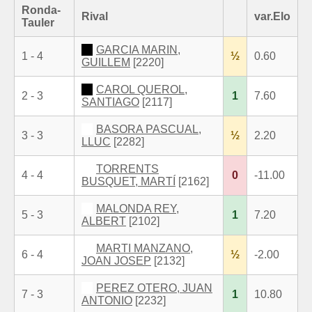
Ronda-
Rival
var.Elo
Tauler
GARCIA MARIN,
1 - 4
½
0.60
GUILLEM
[2220]
CAROL QUEROL,
2 - 3
1
7.60
SANTIAGO
[2117]
BASORA PASCUAL,
3 - 3
½
2.20
LLUC
[2282]
TORRENTS
4 - 4
0
-11.00
BUSQUET, MARTÍ
[2162]
MALONDA REY,
5 - 3
1
7.20
ALBERT
[2102]
MARTI MANZANO,
6 - 4
½
-2.00
JOAN JOSEP
[2132]
PEREZ OTERO, JUAN
7 - 3
1
10.80
ANTONIO
[2232]