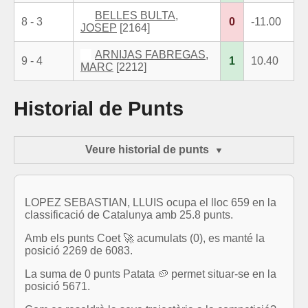
BELLES BULTA,
8 - 3
0
-11.00
JOSEP
[2164]
ARNIJAS FABREGAS,
9 - 4
1
10.40
MARC
[2212]
Historial de Punts
Veure historial de punts
LOPEZ SEBASTIAN, LLUIS ocupa el lloc 659 en la
classificació de Catalunya amb 25.8 punts.
Amb els punts Coet 🚀 acumulats (0), es manté la
posició 2269 de 6083.
La suma de 0 punts Patata 🥔 permet situar-se en la
posició 5671.