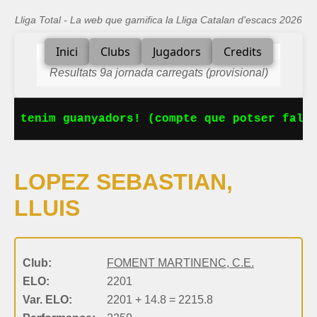
Lliga Total - La web que gamifica la Lliga Catalan d'escacs 2026
Inici
Clubs
Jugadors
Credits
Resultats 9a jornada carregats (provisional)
Ja tenim guanyadors! (compte que potser falta
LOPEZ SEBASTIAN,
LLUIS
Club:
FOMENT MARTINENC, C.E.
ELO:
2201
Var. ELO:
2201 + 14.8 = 2215.8