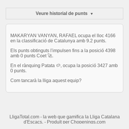
Veure historial de punts
MAKARYAN VANYAN, RAFAEL ocupa el lloc 4166
en la classificació de Catalunya amb 9.2 punts.
Els punts obtinguts l'impulsen fins a la posició 4398
amb 0 punts Coet 🚀.
En el rànquing Patata 🥔, ocupa la posició 3427 amb
0 punts.
Com tancarà la lliga aquest equip?
LligaTotal.com - la web que gamifica la Lliga Catalana
d'Escacs. - Produït per
Chopenings.com