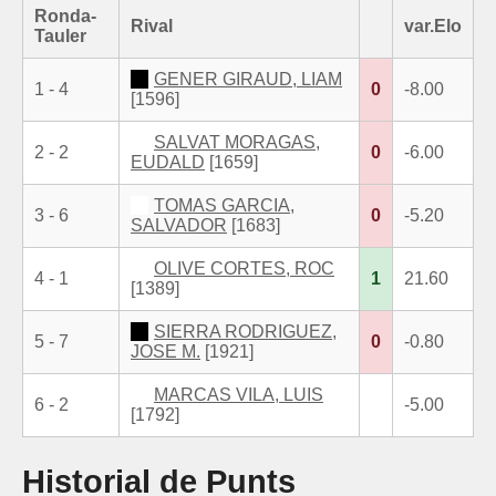
Ronda-
Rival
var.Elo
Tauler
GENER GIRAUD, LIAM
1 - 4
0
-8.00
[1596]
SALVAT MORAGAS,
2 - 2
0
-6.00
EUDALD
[1659]
TOMAS GARCIA,
3 - 6
0
-5.20
SALVADOR
[1683]
OLIVE CORTES, ROC
4 - 1
1
21.60
[1389]
SIERRA RODRIGUEZ,
5 - 7
0
-0.80
JOSE M.
[1921]
MARCAS VILA, LUIS
6 - 2
-5.00
[1792]
Historial de Punts