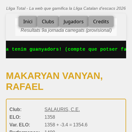
Lliga Total - La web que gamifica la Lliga Catalan d'escacs 2026
Inici
Clubs
Jugadors
Credits
Resultats 9a jornada carregats (provisional)
 Ja tenim guanyadors! (compte que potser falt
MAKARYAN VANYAN,
RAFAEL
Club:
SALAURIS, C.E.
ELO:
1358
Var. ELO:
1358 + -3.4 = 1354.6