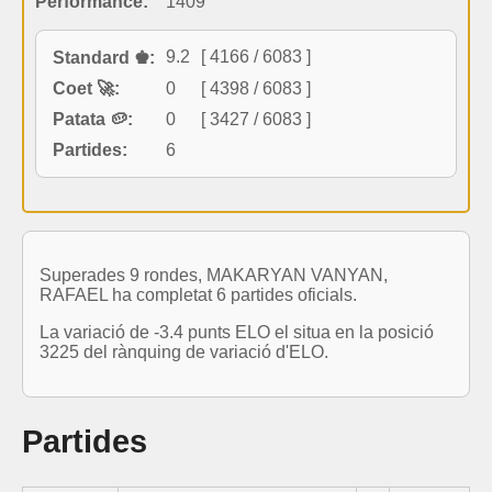
Performance:
1409
9.2
[ 4166 / 6083 ]
Standard ♚:
Coet 🚀:
0
[ 4398 / 6083 ]
Patata 🥔:
0
[ 3427 / 6083 ]
Partides:
6
Superades 9 rondes, MAKARYAN VANYAN,
RAFAEL ha completat 6 partides oficials.
La variació de -3.4 punts ELO el situa en la posició
3225 del rànquing de variació d'ELO.
Partides