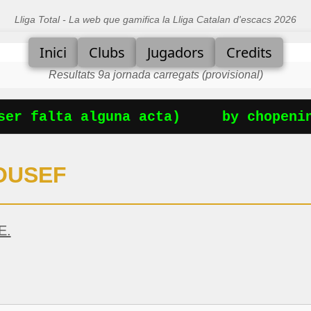
Lliga Total - La web que gamifica la Lliga Catalan d'escacs 2026
Inici
Clubs
Jugadors
Credits
Resultats 9a jornada carregats (provisional)
er falta alguna acta)
by chopenin
OUSEF
E.