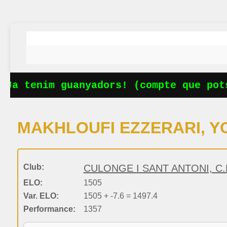
 Ja tenim guanyadors! (compte que pots
MAKHLOUFI EZZERARI, Y
Club:
CULONGE I SANT ANTONI, C.
ELO:
1505
Var. ELO:
1505 + -7.6 = 1497.4
Performance:
1357