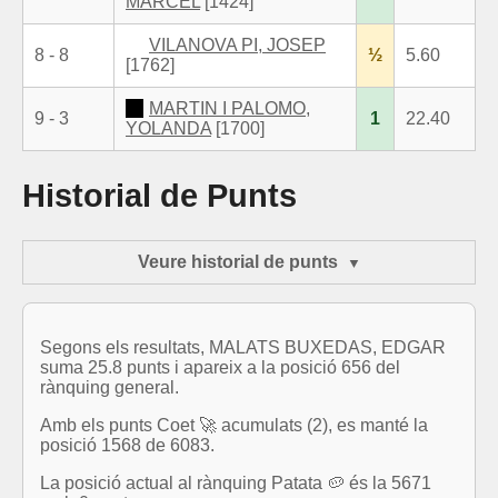
MARCEL
[1424]
VILANOVA PI, JOSEP
8 - 8
½
5.60
[1762]
MARTIN I PALOMO,
9 - 3
1
22.40
YOLANDA
[1700]
Historial de Punts
Veure historial de punts
Segons els resultats, MALATS BUXEDAS, EDGAR
suma 25.8 punts i apareix a la posició 656 del
rànquing general.
Amb els punts Coet 🚀 acumulats (2), es manté la
posició 1568 de 6083.
La posició actual al rànquing Patata 🥔 és la 5671