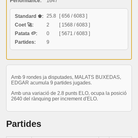
Performance:
1647
25.8
[ 656 / 6083 ]
Standard ♚:
Coet 🚀:
2
[ 1568 / 6083 ]
Patata 🥔:
0
[ 5671 / 6083 ]
Partides:
9
Amb 9 rondes ja disputades, MALATS BUXEDAS,
EDGAR acumula 9 partides jugades.
Amb una variació de 2.8 punts ELO, ocupa la posició
2640 del rànquing per increment d'ELO.
Partides