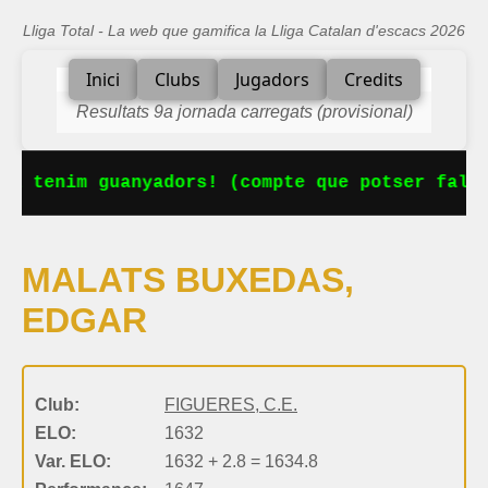
Lliga Total - La web que gamifica la Lliga Catalan d'escacs 2026
Inici
Clubs
Jugadors
Credits
Resultats 9a jornada carregats (provisional)
Ja tenim guanyadors! (compte que potser falta
MALATS BUXEDAS,
EDGAR
Club:
FIGUERES, C.E.
ELO:
1632
Var. ELO:
1632 + 2.8 = 1634.8