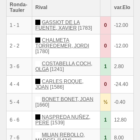
Ronda-
Rival
var.Elo
Tauler
GASSIOT DE LA
1 - 1
0
-12.00
FUENTE, XAVIER
[1783]
CHALMETA
2 - 2
TORREDEMER, JORDI
0
-12.00
[1780]
COSTABELLA COCH,
3 - 6
1
2.80
OLGA
[1241]
CARLES ROQUE,
4 - 4
0
-24.40
JOAN
[1586]
BONET BONET, JOAN
5 - 4
½
-0.40
[1660]
NASPREDA NUÑEZ,
6 - 6
1
12.80
PERE
[1539]
MILIAN REBOLLO,
7 - 6
1
8.00