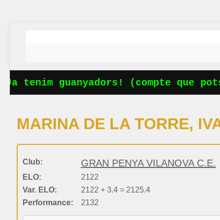
Ja tenim guanyadors! (compte que pots
MARINA DE LA TORRE, IV
Club:
GRAN PENYA VILANOVA C.E.
ELO:
2122
Var. ELO:
2122 + 3.4 = 2125.4
Performance:
2132