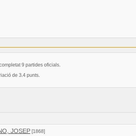
letat 9 partides oficials.
ació de 3.4 punts.
NO, JOSEP
[1868]