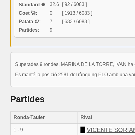
32.6
[ 92 / 6083 ]
Standard ♚:
Coet 🚀:
0
[ 1913 / 6083 ]
Patata 🥔:
7
[ 633 / 6083 ]
Partides:
9
Superades 9 rondes, MARINA DE LA TORRE, IVAN ha comp
Es manté la posició 2581 del rànquing ELO amb una vari
Partides
Ronda-Tauler
Rival
VICENTE SORIA
1 - 9