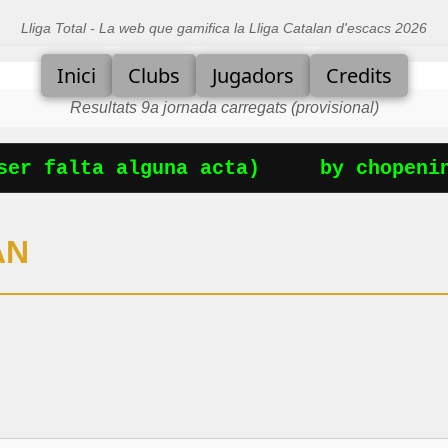
Lliga Total - La web que gamifica la Lliga Catalan d'escacs 2026
Inici
Clubs
Jugadors
Credits
Resultats 9a jornada carregats (provisional)
er falta alguna acta)
by chopening
AN