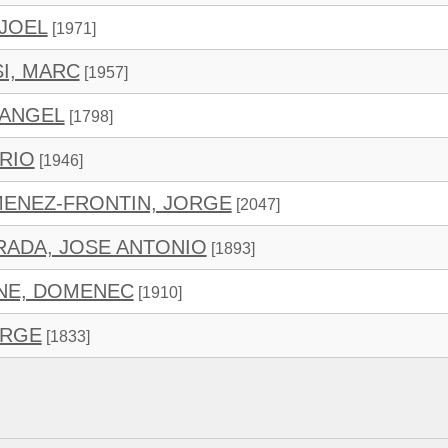
 JOEL
[1971]
I, MARC
[1957]
 ANGEL
[1798]
ARIO
[1946]
ENEZ-FRONTIN, JORGE
[2047]
ADA, JOSE ANTONIO
[1893]
NE, DOMENEC
[1910]
ORGE
[1833]