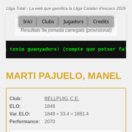
Lliga Total - La web que gamifica la Lliga Catalan d'escacs 2026
Inici
Clubs
Jugadors
Credits
Resultats 9a jornada carregats (provisional)
Ja tenim guanyadors! (compte que potser falta
MARTI PAJUELO, MANEL
Club:
BELLPUIG, C.E.
ELO:
1848
Var. ELO:
1848 + 33.4 = 1881.4
Performance:
2070