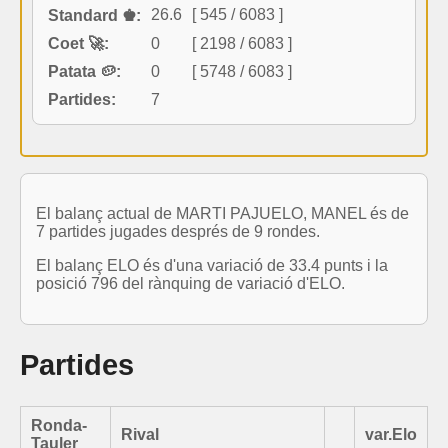
26.6
[ 545 / 6083 ]
Standard ♚:
Coet 🚀:
0
[ 2198 / 6083 ]
Patata 🥔:
0
[ 5748 / 6083 ]
Partides:
7
El balanç actual de MARTI PAJUELO, MANEL és de
7 partides jugades després de 9 rondes.
El balanç ELO és d'una variació de 33.4 punts i la
posició 796 del rànquing de variació d'ELO.
Partides
Ronda-
Rival
var.Elo
Tauler