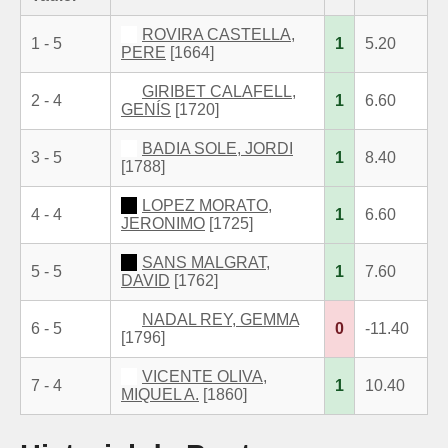
ROVIRA CASTELLA,
1 - 5
1
5.20
PERE
[1664]
GIRIBET CALAFELL,
2 - 4
1
6.60
GENÍS
[1720]
BADIA SOLE, JORDI
3 - 5
1
8.40
[1788]
LOPEZ MORATO,
4 - 4
1
6.60
JERONIMO
[1725]
SANS MALGRAT,
5 - 5
1
7.60
DAVID
[1762]
NADAL REY, GEMMA
6 - 5
0
-11.40
[1796]
VICENTE OLIVA,
7 - 4
1
10.40
MIQUEL A.
[1860]