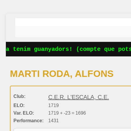
Ja tenim guanyadors! (compte que pots
MARTI RODA, ALFONS
Club:
C.E.R. L'ESCALA, C.E.
ELO:
1719
Var. ELO:
1719 + -23 = 1696
Performance:
1431