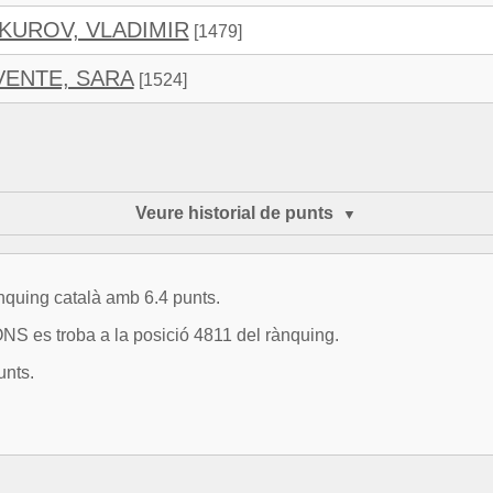
KUROV, VLADIMIR
[1479]
VENTE, SARA
[1524]
Veure historial de punts
ànquing català amb 6.4 punts.
 es troba a la posició 4811 del rànquing.
unts.