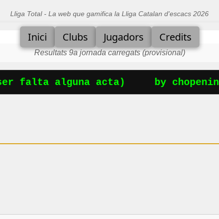
Lliga Total - La web que gamifica la Lliga Catalan d'escacs 2026
Inici
Clubs
Jugadors
Credits
Resultats 9a jornada carregats (provisional)
er falta alguna acta)
by chopening