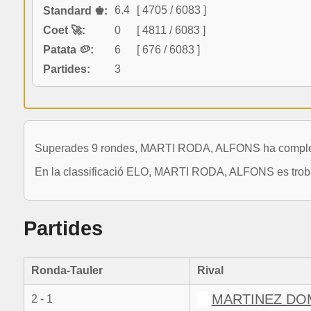
6.4
[ 4705 / 6083 ]
Standard ♚:
Coet 🚀:
0
[ 4811 / 6083 ]
Patata 🥔:
6
[ 676 / 6083 ]
Partides:
3
Superades 9 rondes, MARTI RODA, ALFONS ha completat
En la classificació ELO, MARTI RODA, ALFONS es troba 
Partides
Ronda-Tauler
Rival
MARTINEZ DOM
2 - 1