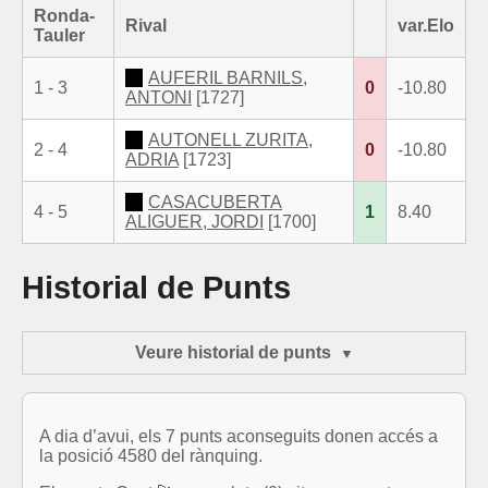
Ronda-
Rival
var.Elo
Tauler
AUFERIL BARNILS,
1 - 3
0
-10.80
ANTONI
[1727]
AUTONELL ZURITA,
2 - 4
0
-10.80
ADRIA
[1723]
CASACUBERTA
4 - 5
1
8.40
ALIGUER, JORDI
[1700]
Historial de Punts
Veure historial de punts
A dia d’avui, els 7 punts aconseguits donen accés a
la posició 4580 del rànquing.