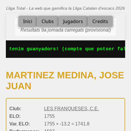
Lliga Total - La web que gamifica la Lliga Catalan d'escacs 2026
Inici
Clubs
Jugadors
Credits
Resultats 9a jornada carregats (provisional)
Ja tenim guanyadors! (compte que potser falta
MARTINEZ MEDINA, JOSE
JUAN
Club:
LES FRANQUESES, C.E.
ELO:
1755
Var. ELO:
1755 + -13.2 = 1741.8