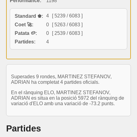
Performance:
1198
4
[ 5239 / 6083 ]
Standard ♚:
Coet 🚀:
0
[ 5263 / 6083 ]
Patata 🥔:
0
[ 2539 / 6083 ]
Partides:
4
Superades 9 rondes, MARTINEZ STEFANOV,
ADRIAN ha completat 4 partides oficials.
En el rànquing ELO, MARTINEZ STEFANOV,
ADRIAN es situa en la posició 5972 del rànquing de
variació d'ELO amb una variació de -73.2 punts.
Partides