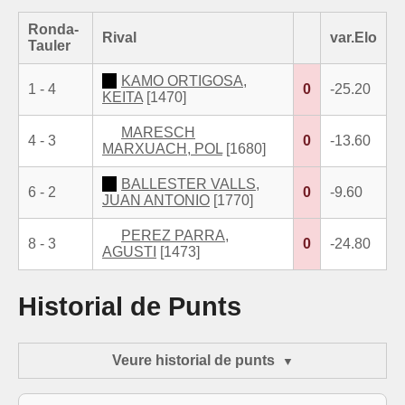
Ronda-
Rival
var.Elo
Tauler
KAMO ORTIGOSA,
1 - 4
0
-25.20
KEITA
[1470]
MARESCH
4 - 3
0
-13.60
MARXUACH, POL
[1680]
BALLESTER VALLS,
6 - 2
0
-9.60
JUAN ANTONIO
[1770]
PEREZ PARRA,
8 - 3
0
-24.80
AGUSTI
[1473]
Historial de Punts
Veure historial de punts