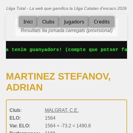
Lliga Total - La web que gamifica la Lliga Catalan d'escacs 2026
Inici
Clubs
Jugadors
Credits
Resultats 9a jornada carregats (provisional)
 Ja tenim guanyadors! (compte que potser falt
MARTINEZ STEFANOV,
ADRIAN
Club:
MALGRAT, C.E.
ELO:
1564
Var. ELO:
1564 + -73.2 = 1490.8