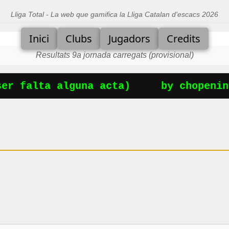
Lliga Total - La web que gamifica la Lliga Catalan d'escacs 2026
Inici
Clubs
Jugadors
Credits
Resultats 9a jornada carregats (provisional)
r falta alguna acta)
by chopening