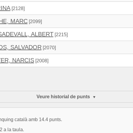
RINA
[2128]
HE, MARC
[2099]
ADEVALL, ALBERT
[2215]
OS, SALVADOR
[2070]
ER, NARCIS
[2008]
Veure historial de punts
ànquing català amb 14.4 punts.
 a la taula.