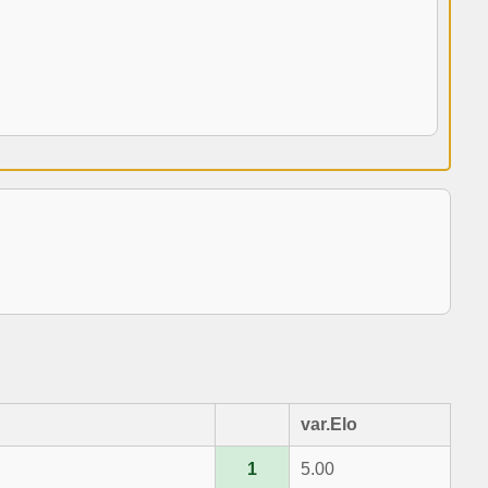
var.Elo
1
5.00