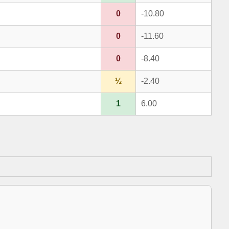
0
-10.80
0
-11.60
0
-8.40
½
-2.40
1
6.00