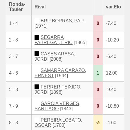
Ronda-
Rival
var.Elo
Tauler
BRU BORRAS, PAU
1 - 4
0
-7.40
[1971]
SEGARRA
2 - 8
0
-10.20
FABREGAT, ERIC
[1865]
CASES ARASA,
3 - 7
0
-6.40
JORDI
[2008]
SAMARRA CARAZO,
4 - 6
1
12.00
ERNEST
[1944]
FERRER TEIXIDO,
5 - 8
0
-9.40
JORDI
[1896]
GARCIA VERGES,
7 - 9
0
-10.80
SANTIAGO
[1843]
PEREIRA LOBATO,
8 - 8
½
-4.60
OSCAR
[1700]