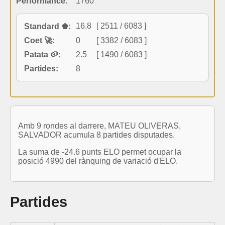
Performance:
1760
16.8
[ 2511 / 6083 ]
Standard ♚:
Coet 🚀:
0
[ 3382 / 6083 ]
Patata 🥔:
2.5
[ 1490 / 6083 ]
Partides:
8
Amb 9 rondes al darrere, MATEU OLIVERAS,
SALVADOR acumula 8 partides disputades.
La suma de -24.6 punts ELO permet ocupar la
posició 4990 del rànquing de variació d'ELO.
Partides