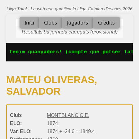
Lliga Total - La web que gamifica la Lliga Catalan d'escacs 2026
Inici
Clubs
Jugadors
Credits
Resultats 9a jornada carregats (provisional)
Ja tenim guanyadors! (compte que potser falta
MATEU OLIVERAS,
SALVADOR
Club:
MONTBLANC C.E.
ELO:
1874
Var. ELO:
1874 + -24.6 = 1849.4