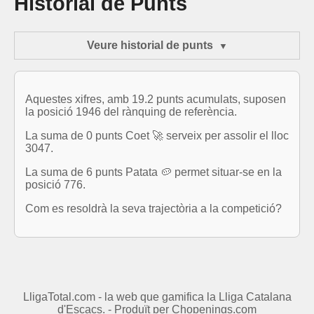
Historial de Punts
Veure historial de punts
Aquestes xifres, amb 19.2 punts acumulats, suposen
la posició 1946 del rànquing de referència.
La suma de 0 punts Coet 🚀 serveix per assolir el lloc
3047.
La suma de 6 punts Patata 🥔 permet situar-se en la
posició 776.
Com es resoldrà la seva trajectòria a la competició?
LligaTotal.com - la web que gamifica la Lliga Catalana
d'Escacs. - Produït per
Chopenings.com