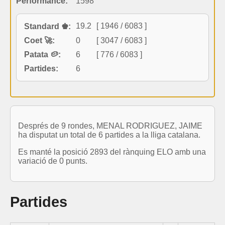
Performance:
1598
19.2
[ 1946 / 6083 ]
Standard ♚:
Coet 🚀:
0
[ 3047 / 6083 ]
Patata 🥔:
6
[ 776 / 6083 ]
Partides:
6
Després de 9 rondes, MENAL RODRIGUEZ, JAIME
ha disputat un total de 6 partides a la lliga catalana.
Es manté la posició 2893 del rànquing ELO amb una
variació de 0 punts.
Partides