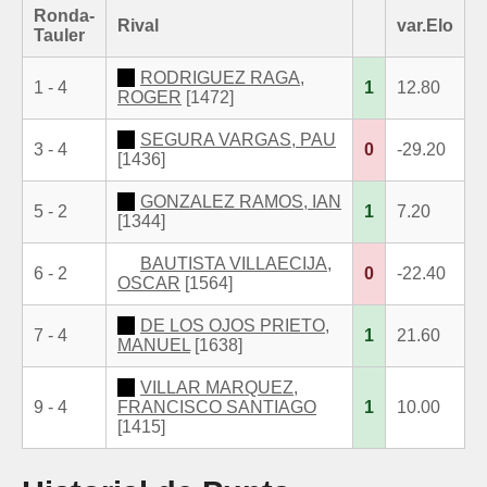
Ronda-
Rival
var.Elo
Tauler
RODRIGUEZ RAGA,
1 - 4
1
12.80
ROGER
[1472]
SEGURA VARGAS, PAU
3 - 4
0
-29.20
[1436]
GONZALEZ RAMOS, IAN
5 - 2
1
7.20
[1344]
BAUTISTA VILLAECIJA,
6 - 2
0
-22.40
OSCAR
[1564]
DE LOS OJOS PRIETO,
7 - 4
1
21.60
MANUEL
[1638]
VILLAR MARQUEZ,
9 - 4
FRANCISCO SANTIAGO
1
10.00
[1415]