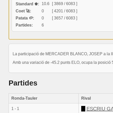
10.6
[ 3869 / 6083 ]
Standard ♚:
Coet 🚀:
0
[ 4201 / 6083 ]
Patata 🥔:
0
[ 3657 / 6083 ]
Partides:
6
La participació de MERCADER BLANCO, JOSEP a la llig
Amb una variació de -45.2 punts ELO, ocupa la posició 
Partides
Ronda-Tauler
Rival
ESCRIU GA
1 - 1