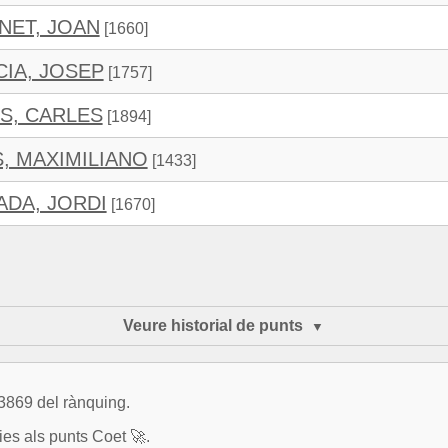
NET, JOAN
[1660]
IA, JOSEP
[1757]
S, CARLES
[1894]
S, MAXIMILIANO
[1433]
ADA, JORDI
[1670]
Veure historial de punts
 3869 del rànquing.
es als punts Coet 🚀.