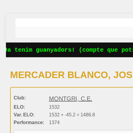
Ja tenim guanyadors! (compte que pots
MERCADER BLANCO, JOS
Club:
MONTGRI, C.E.
ELO:
1532
Var. ELO:
1532 + -45.2 = 1486.8
Performance:
1374