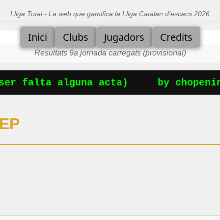
Lliga Total - La web que gamifica la Lliga Catalan d'escacs 2026
Inici
Clubs
Jugadors
Credits
Resultats 9a jornada carregats (provisional)
er falta alguna acta)
by chopening
EP