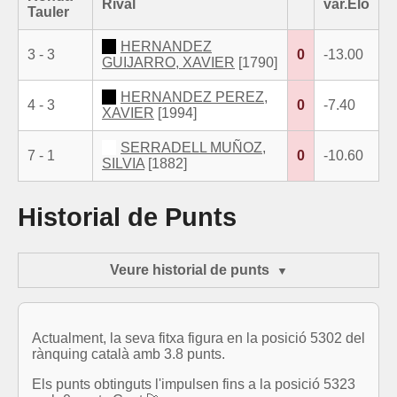
Rival
var.Elo
Tauler
HERNANDEZ
3 - 3
0
-13.00
GUIJARRO, XAVIER
[1790]
HERNANDEZ PEREZ,
4 - 3
0
-7.40
XAVIER
[1994]
SERRADELL MUÑOZ,
7 - 1
0
-10.60
SILVIA
[1882]
Historial de Punts
Veure historial de punts
Actualment, la seva fitxa figura en la posició 5302 del
rànquing català amb 3.8 punts.
Els punts obtinguts l'impulsen fins a la posició 5323