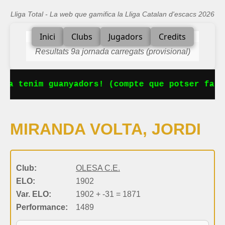
Lliga Total - La web que gamifica la Lliga Catalan d'escacs 2026
Inici
Clubs
Jugadors
Credits
Resultats 9a jornada carregats (provisional)
Ja tenim guanyadors! (compte que potser falt
MIRANDA VOLTA, JORDI
Club:
OLESA C.E.
ELO:
1902
Var. ELO:
1902 + -31 = 1871
Performance:
1489