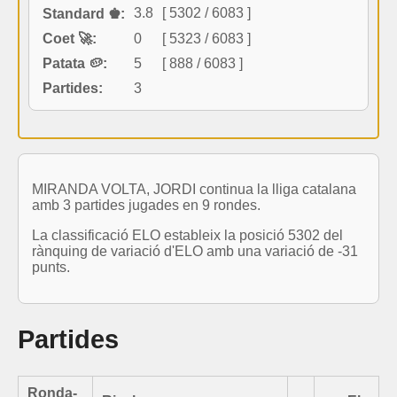
3.8
[ 5302 / 6083 ]
Standard ♚:
Coet 🚀:
0
[ 5323 / 6083 ]
Patata 🥔:
5
[ 888 / 6083 ]
Partides:
3
MIRANDA VOLTA, JORDI continua la lliga catalana
amb 3 partides jugades en 9 rondes.
La classificació ELO estableix la posició 5302 del
rànquing de variació d'ELO amb una variació de -31
punts.
Partides
Ronda-