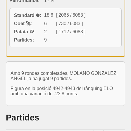
Performance:
1744
18.6
[ 2065 / 6083 ]
Standard ♚:
Coet 🚀:
6
[ 730 / 6083 ]
Patata 🥔:
2
[ 1712 / 6083 ]
Partides:
9
Amb 9 rondes completades, MOLANO GONZALEZ,
ANGEL ja ha jugat 9 partides.
Figura en la posició 4942-4943 del rànquing ELO
amb una variació de -23.8 punts.
Partides