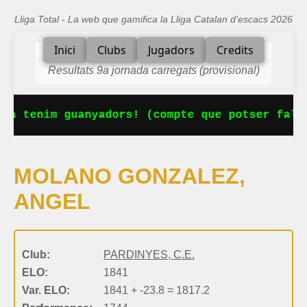
Lliga Total - La web que gamifica la Lliga Catalan d'escacs 2026
Inici
Clubs
Jugadors
Credits
Resultats 9a jornada carregats (provisional)
Ja tenim guanyadors! (compte que potser falta
MOLANO GONZALEZ,
ANGEL
Club:
PARDINYES, C.E.
ELO:
1841
Var. ELO:
1841 + -23.8 = 1817.2