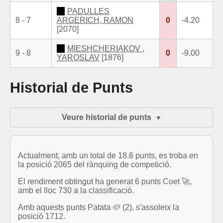
PADULLES
8 - 7
ARGERICH, RAMON
0
-4.20
[2070]
MIESHCHERIAKOV ,
9 - 8
0
-9.00
YAROSLAV
[1876]
Historial de Punts
Veure historial de punts
Actualment, amb un total de 18.6 punts, es troba en
la posició 2065 del rànquing de competició.
El rendiment obtingut ha generat 6 punts Coet 🚀,
amb el lloc 730 a la classificació.
Amb aquests punts Patata 🥔 (2), s'assoleix la
posició 1712.