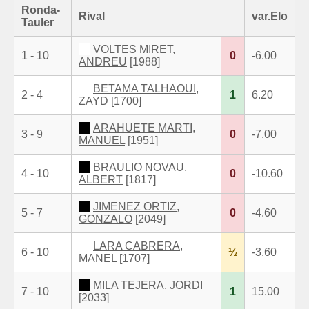
Ronda-
Rival
var.Elo
Tauler
VOLTES MIRET,
1 - 10
0
-6.00
ANDREU
[1988]
BETAMA TALHAOUI,
2 - 4
1
6.20
ZAYD
[1700]
ARAHUETE MARTI,
3 - 9
0
-7.00
MANUEL
[1951]
BRAULIO NOVAU,
4 - 10
0
-10.60
ALBERT
[1817]
JIMENEZ ORTIZ,
5 - 7
0
-4.60
GONZALO
[2049]
LARA CABRERA,
6 - 10
½
-3.60
MANEL
[1707]
MILA TEJERA, JORDI
7 - 10
1
15.00
[2033]