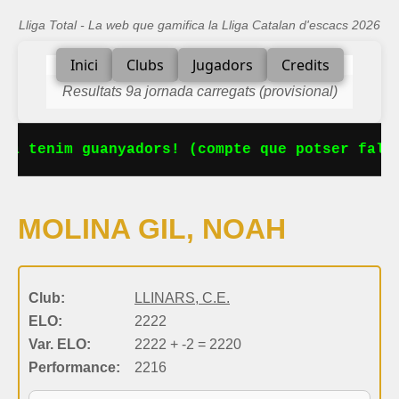
Lliga Total - La web que gamifica la Lliga Catalan d'escacs 2026
Inici
Clubs
Jugadors
Credits
Resultats 9a jornada carregats (provisional)
Ja tenim guanyadors! (compte que potser falta
MOLINA GIL, NOAH
Club:
LLINARS, C.E.
ELO:
2222
Var. ELO:
2222 + -2 = 2220
Performance:
2216