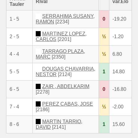
Rival
var.Elo
Tauler
SERRAHIMA SUSANY,
1 - 5
0
-19.20
RAMON
[2234]
MARTINEZ LOPEZ,
2 - 5
½
-1.20
CARLOS
[2201]
TARRAGO PLAZA,
4 - 4
½
6.80
MARC
[2350]
DOUGAS CHAVARRIA,
5 - 5
1
14.80
NESTOR
[2124]
ZAIR , ABDELKARIM
6 - 5
0
-16.80
[2278]
PEREZ CABAS, JOSE
7 - 4
½
-2.00
[2186]
MARTIN TARRIO,
8 - 6
1
15.60
DAVID
[2141]