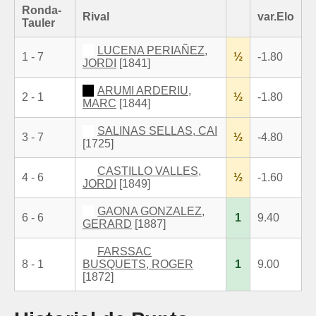
Ronda-
Rival
var.Elo
Tauler
LUCENA PERIAÑEZ,
1 - 7
½
-1.80
JORDI
[1841]
ARUMI ARDERIU,
2 - 1
½
-1.80
MARC
[1844]
SALINAS SELLAS, CAI
3 - 7
½
-4.80
[1725]
CASTILLO VALLES,
4 - 6
½
-1.60
JORDI
[1849]
GAONA GONZALEZ,
6 - 6
1
9.40
GERARD
[1887]
FARSSAC
8 - 1
BUSQUETS, ROGER
1
9.00
[1872]