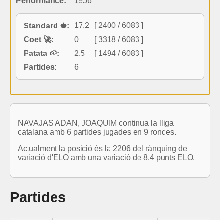
Performance:
1956
17.2
[ 2400 / 6083 ]
Standard ♚:
Coet 🚀:
0
[ 3318 / 6083 ]
Patata 🥔:
2.5
[ 1494 / 6083 ]
Partides:
6
NAVAJAS ADAN, JOAQUIM continua la lliga
catalana amb 6 partides jugades en 9 rondes.
Actualment la posició és la 2206 del rànquing de
variació d'ELO amb una variació de 8.4 punts ELO.
Partides