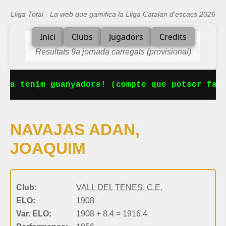
Lliga Total - La web que gamifica la Lliga Catalan d'escacs 2026
Inici
Clubs
Jugadors
Credits
Resultats 9a jornada carregats (provisional)
 Ja tenim guanyadors! (compte que potser falt
NAVAJAS ADAN,
JOAQUIM
Club:
VALL DEL TENES, C.E.
ELO:
1908
Var. ELO:
1908 + 8.4 = 1916.4