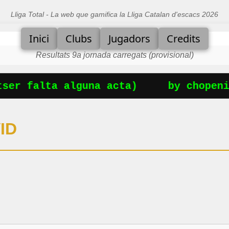
Lliga Total - La web que gamifica la Lliga Catalan d'escacs 2026
Inici
Clubs
Jugadors
Credits
Resultats 9a jornada carregats (provisional)
er falta alguna acta)
by chopenin
ID