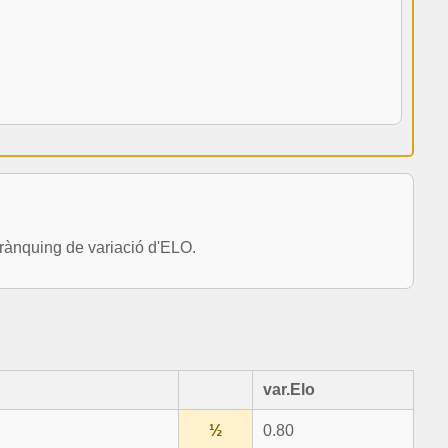
ànquing de variació d'ELO.
var.Elo
½
0.80