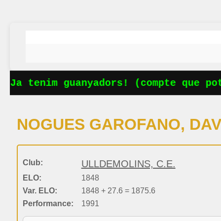
 Ja tenim guanyadors! (compte que pots
NOGUES GAROFANO, DAV
Club:
ULLDEMOLINS, C.E.
ELO:
1848
Var. ELO:
1848 + 27.6 = 1875.6
Performance:
1991