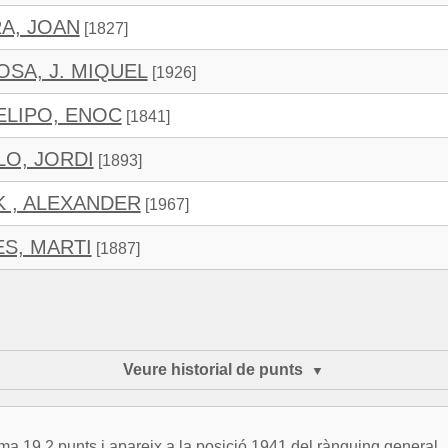
A, JOAN
[1827]
OSA, J. MIQUEL
[1926]
ELIPO, ENOC
[1841]
LO, JORDI
[1893]
 , ALEXANDER
[1967]
S, MARTI
[1887]
Veure historial de punts
.2 punts i apareix a la posició 1941 del rànquing general.