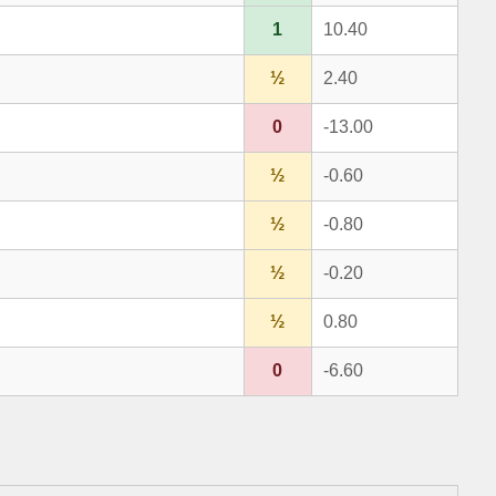
1
10.40
½
2.40
0
-13.00
½
-0.60
½
-0.80
½
-0.20
½
0.80
0
-6.60