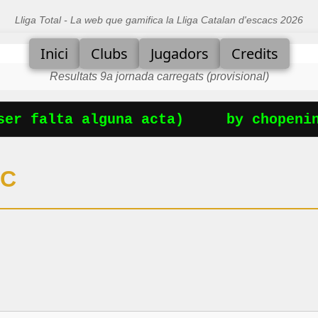
Lliga Total - La web que gamifica la Lliga Catalan d'escacs 2026
Inici
Clubs
Jugadors
Credits
Resultats 9a jornada carregats (provisional)
er falta alguna acta)
by chopening
IC