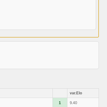
var.Elo
1
9.40