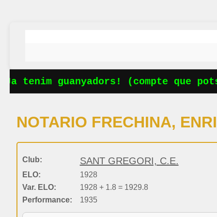
Ja tenim guanyadors! (compte que pots
NOTARIO FRECHINA, ENR
Club:
SANT GREGORI, C.E.
ELO:
1928
Var. ELO:
1928 + 1.8 = 1929.8
Performance:
1935