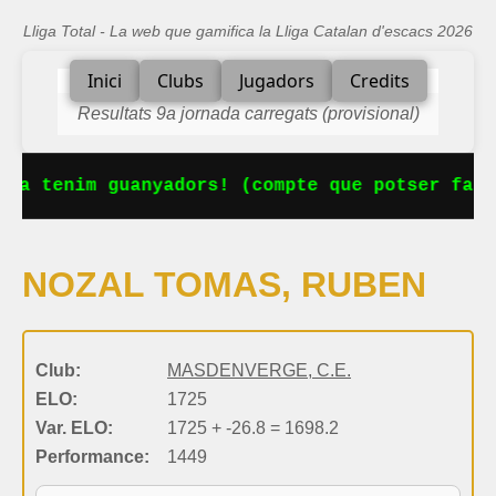
Lliga Total - La web que gamifica la Lliga Catalan d'escacs 2026
Inici
Clubs
Jugadors
Credits
Resultats 9a jornada carregats (provisional)
 Ja tenim guanyadors! (compte que potser falt
NOZAL TOMAS, RUBEN
Club:
MASDENVERGE, C.E.
ELO:
1725
Var. ELO:
1725 + -26.8 = 1698.2
Performance:
1449