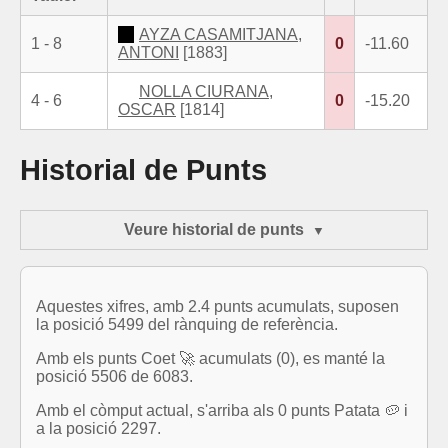
AYZA CASAMITJANA,
1 - 8
0
-11.60
ANTONI
[1883]
NOLLA CIURANA,
4 - 6
0
-15.20
OSCAR
[1814]
Historial de Punts
Veure historial de punts
Aquestes xifres, amb 2.4 punts acumulats, suposen
la posició 5499 del rànquing de referència.
Amb els punts Coet 🚀 acumulats (0), es manté la
posició 5506 de 6083.
Amb el còmput actual, s'arriba als 0 punts Patata 🥔 i
a la posició 2297.