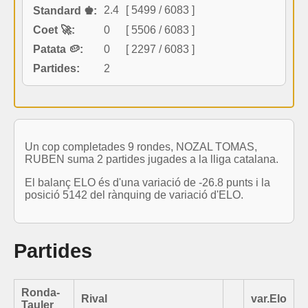
2.4
[ 5499 / 6083 ]
Standard ♚:
Coet 🚀:
0
[ 5506 / 6083 ]
Patata 🥔:
0
[ 2297 / 6083 ]
Partides:
2
Un cop completades 9 rondes, NOZAL TOMAS,
RUBEN suma 2 partides jugades a la lliga catalana.
El balanç ELO és d'una variació de -26.8 punts i la
posició 5142 del rànquing de variació d'ELO.
Partides
Ronda-
Rival
var.Elo
Tauler