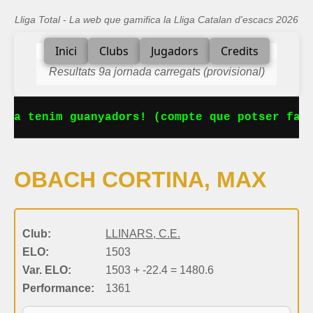
Lliga Total - La web que gamifica la Lliga Catalan d'escacs 2026
Inici
Clubs
Jugadors
Credits
Resultats 9a jornada carregats (provisional)
 Ja tenim guanyadors! (compte que potser falt
OBACH CORTINA, MAX
Club:
LLINARS, C.E.
ELO:
1503
Var. ELO:
1503 + -22.4 = 1480.6
Performance:
1361