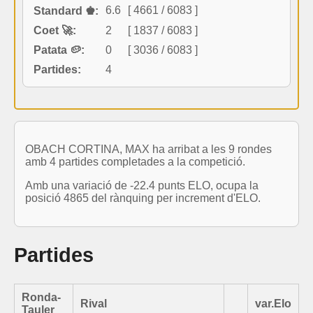
6.6
[ 4661 / 6083 ]
Standard ♚:
Coet 🚀:
2
[ 1837 / 6083 ]
Patata 🥔:
0
[ 3036 / 6083 ]
Partides:
4
OBACH CORTINA, MAX ha arribat a les 9 rondes
amb 4 partides completades a la competició.
Amb una variació de -22.4 punts ELO, ocupa la
posició 4865 del rànquing per increment d'ELO.
Partides
Ronda-
Rival
var.Elo
Tauler