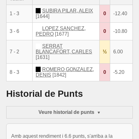
SUBIRA PILAR, ALEIX
1 - 3
0
-12.40
[1644]
LOPEZ SANCHEZ,
3 - 6
0
-10.80
PEDRO
[1677]
SERRAT
7 - 2
BLANCAFORT, CARLES
½
6.00
[1631]
ROMERO GONZALEZ,
8 - 3
0
-5.20
DENIS
[1842]
Historial de Punts
Veure historial de punts
Amb aquest rendiment i 6.6 punts, s'arriba a la