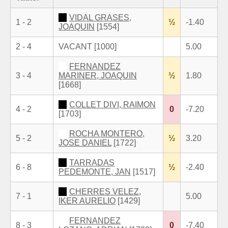
VIDAL GRASES,
1 - 2
½
-1.40
JOAQUIN
[1554]
2 - 4
VACANT [1000]
5.00
FERNANDEZ
3 - 4
MARINER, JOAQUIN
½
1.80
[1668]
COLLET DIVI, RAIMON
4 - 2
0
-7.20
[1703]
ROCHA MONTERO,
5 - 2
½
3.20
JOSE DANIEL
[1722]
TARRADAS
6 - 8
½
-2.40
PEDEMONTE, JAN
[1517]
CHERRES VELEZ,
7 - 1
5.00
IKER AURELIO
[1429]
FERNANDEZ
8 - 3
0
-7.40