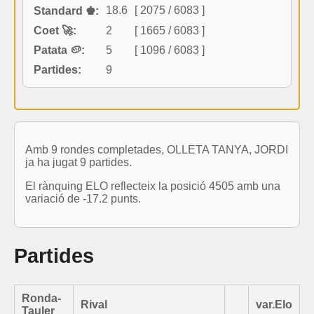
18.6
[ 2075 / 6083 ]
Standard ♚:
Coet 🚀:
2
[ 1665 / 6083 ]
Patata 🥔:
5
[ 1096 / 6083 ]
Partides:
9
Amb 9 rondes completades, OLLETA TANYA, JORDI
ja ha jugat 9 partides.
El rànquing ELO reflecteix la posició 4505 amb una
variació de -17.2 punts.
Partides
Ronda-
Rival
var.Elo
Tauler