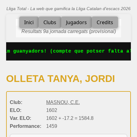
Lliga Total - La web que gamifica la Lliga Catalan d'escacs 2026
Inici
Clubs
Jugadors
Credits
Resultats 9a jornada carregats (provisional)
nim guanyadors! (compte que potser falta algu
OLLETA TANYA, JORDI
Club:
MASNOU, C.E.
ELO:
1602
Var. ELO:
1602 + -17.2 = 1584.8
Performance:
1459