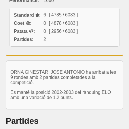
Performance:
1660
6
[ 4785 / 6083 ]
Standard ♚:
Coet 🚀:
0
[ 4878 / 6083 ]
Patata 🥔:
0
[ 2956 / 6083 ]
Partides:
2
ORNA GINESTAR, JOSE ANTONIO ha arribat a les
9 rondes amb 2 partides completades a la
competició.
Es manté la posició 2802-2803 del rànquing ELO
amb una variació de 1.2 punts.
Partides