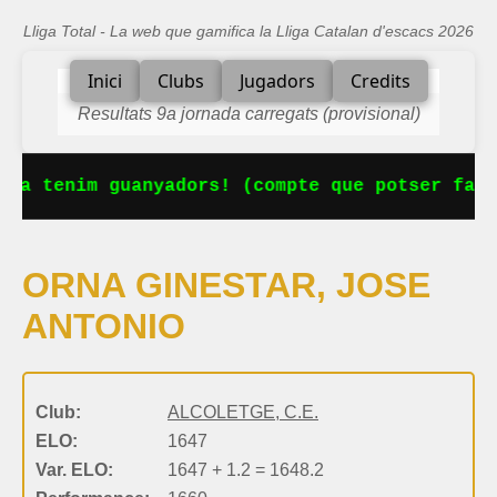
Lliga Total - La web que gamifica la Lliga Catalan d'escacs 2026
Inici
Clubs
Jugadors
Credits
Resultats 9a jornada carregats (provisional)
 Ja tenim guanyadors! (compte que potser falt
ORNA GINESTAR, JOSE
ANTONIO
Club:
ALCOLETGE, C.E.
ELO:
1647
Var. ELO:
1647 + 1.2 = 1648.2