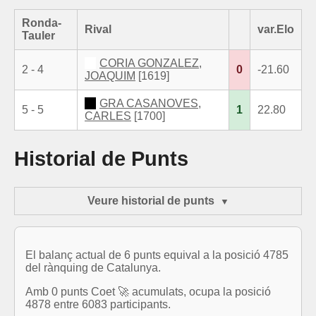
Ronda-
Rival
var.Elo
Tauler
CORIA GONZALEZ,
2 - 4
0
-21.60
JOAQUIM
[1619]
GRA CASANOVES,
5 - 5
1
22.80
CARLES
[1700]
Historial de Punts
Veure historial de punts
El balanç actual de 6 punts equival a la posició 4785
del rànquing de Catalunya.
Amb 0 punts Coet 🚀 acumulats, ocupa la posició
4878 entre 6083 participants.