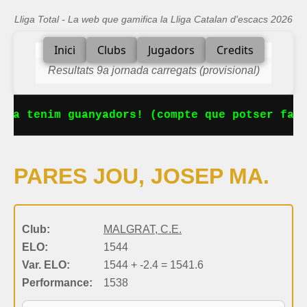
Lliga Total - La web que gamifica la Lliga Catalan d'escacs 2026
Inici
Clubs
Jugadors
Credits
Resultats 9a jornada carregats (provisional)
 Ja tenim guanyadors! (compte que potser falt
PARES JOU, JOSEP MA.
Club:
MALGRAT, C.E.
ELO:
1544
Var. ELO:
1544 + -2.4 = 1541.6
Performance:
1538