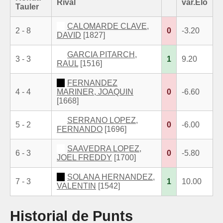
Rival
var.Elo
Tauler
CALOMARDE CLAVE,
2 - 8
0
-3.20
DAVID
[1827]
GARCIA PITARCH,
3 - 3
1
9.20
RAUL
[1516]
FERNANDEZ
4 - 4
MARINER, JOAQUIN
0
-6.60
[1668]
SERRANO LOPEZ,
5 - 2
0
-6.00
FERNANDO
[1696]
SAAVEDRA LOPEZ,
6 - 3
0
-5.80
JOEL FREDDY
[1700]
SOLANA HERNANDEZ,
7 - 3
1
10.00
VALENTIN
[1542]
Historial de Punts