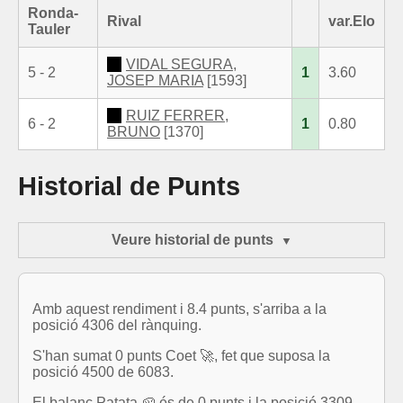
Ronda-
Rival
var.Elo
Tauler
VIDAL SEGURA,
5 - 2
1
3.60
JOSEP MARIA
[1593]
RUIZ FERRER,
6 - 2
1
0.80
BRUNO
[1370]
Historial de Punts
Veure historial de punts
Amb aquest rendiment i 8.4 punts, s'arriba a la
posició 4306 del rànquing.
S'han sumat 0 punts Coet 🚀, fet que suposa la
posició 4500 de 6083.
El balanç Patata 🥔 és de 0 punts i la posició 3309.