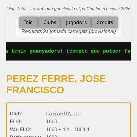
Lliga Total - La web que gamifica la Lliga Catalan d'escacs 2026
Inici
Clubs
Jugadors
Credits
Resultats 9a jornada carregats (provisional)
 Ja tenim guanyadors! (compte que potser falt
PEREZ FERRE, JOSE
FRANCISCO
Club:
LA RAPITA, C.E.
ELO:
1860
Var. ELO:
1860 + 4.4 = 1864.4