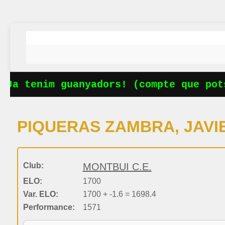
 Ja tenim guanyadors! (compte que pots
PIQUERAS ZAMBRA, JAVI
Club:
MONTBUI C.E.
ELO:
1700
Var. ELO:
1700 + -1.6 = 1698.4
Performance:
1571