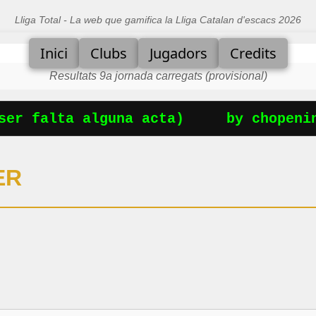
Lliga Total - La web que gamifica la Lliga Catalan d'escacs 2026
Inici
Clubs
Jugadors
Credits
Resultats 9a jornada carregats (provisional)
er falta alguna acta)
by chopenin
ER