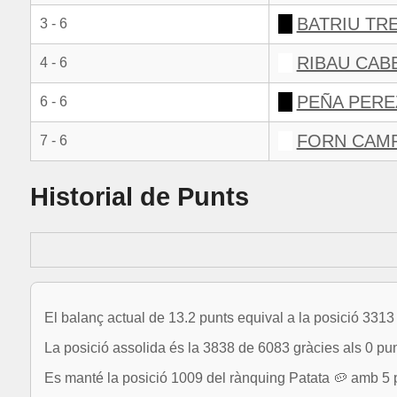
BATRIU TR
3 - 6
RIBAU CAB
4 - 6
PEÑA PERE
6 - 6
FORN CAMP
7 - 6
Historial de Punts
El balanç actual de 13.2 punts equival a la posició 331
La posició assolida és la 3838 de 6083 gràcies als 0 pun
Es manté la posició 1009 del rànquing Patata 🥔 amb 5 