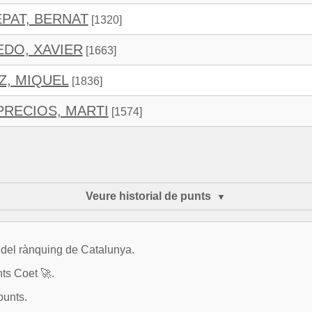
EPAT, BERNAT
[1320]
EDO, XAVIER
[1663]
Z, MIQUEL
[1836]
RECIOS, MARTI
[1574]
Veure historial de punts
3 del rànquing de Catalunya.
ts Coet 🚀.
punts.