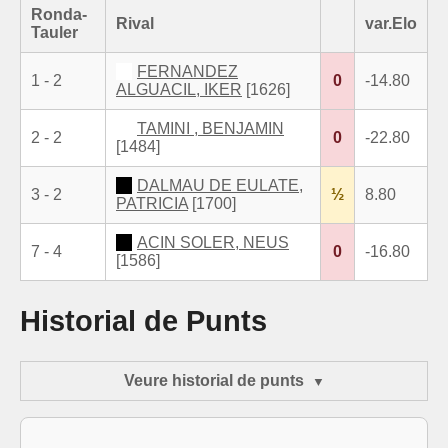
Ronda-
Rival
var.Elo
Tauler
FERNANDEZ
1 - 2
0
-14.80
ALGUACIL, IKER
[1626]
TAMINI , BENJAMIN
2 - 2
0
-22.80
[1484]
DALMAU DE EULATE,
3 - 2
½
8.80
PATRICIA
[1700]
ACIN SOLER, NEUS
7 - 4
0
-16.80
[1586]
Historial de Punts
Veure historial de punts