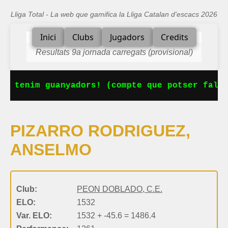
Lliga Total - La web que gamifica la Lliga Catalan d'escacs 2026
Inici
Clubs
Jugadors
Credits
Resultats 9a jornada carregats (provisional)
Ja tenim guanyadors! (compte que potser falta
PIZARRO RODRIGUEZ,
ANSELMO
Club:
PEON DOBLADO, C.E.
ELO:
1532
Var. ELO:
1532 + -45.6 = 1486.4