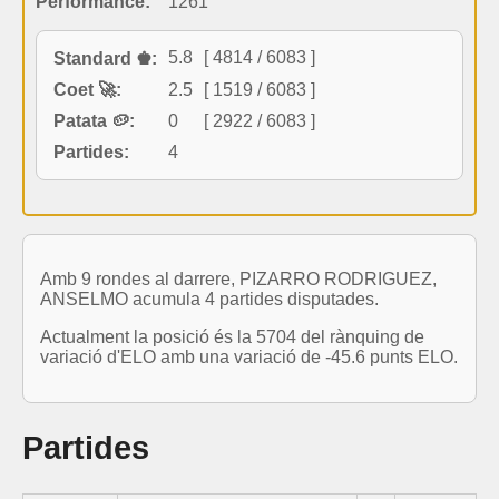
Performance:
1261
5.8
[ 4814 / 6083 ]
Standard ♚:
Coet 🚀:
2.5
[ 1519 / 6083 ]
Patata 🥔:
0
[ 2922 / 6083 ]
Partides:
4
Amb 9 rondes al darrere, PIZARRO RODRIGUEZ,
ANSELMO acumula 4 partides disputades.
Actualment la posició és la 5704 del rànquing de
variació d'ELO amb una variació de -45.6 punts ELO.
Partides