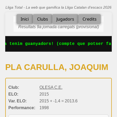
Lliga Total - La web que gamifica la Lliga Catalan d'escacs 2026
Inici
Clubs
Jugadors
Credits
Resultats 9a jornada carregats (provisional)
 Ja tenim guanyadors! (compte que potser falt
PLA CARULLA, JOAQUIM
Club:
OLESA C.E.
ELO:
2015
Var. ELO:
2015 + -1.4 = 2013.6
Performance:
1998