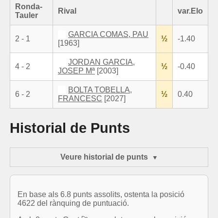
Ronda-
Rival
var.Elo
Tauler
GARCIA COMAS, PAU
2 - 1
½
-1.40
[1963]
JORDAN GARCIA,
4 - 2
½
-0.40
JOSEP Mª
[2003]
BOLTA TOBELLA,
6 - 2
½
0.40
FRANCESC
[2027]
Historial de Punts
Veure historial de punts
En base als 6.8 punts assolits, ostenta la posició
4622 del rànquing de puntuació.