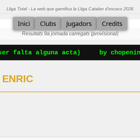
Lliga Total - La web que gamifica la Lliga Catalan d'escacs 2026
Inici
Clubs
Jugadors
Credits
Resultats 9a jornada carregats (provisional)
er falta alguna acta)
by chopening
 ENRIC