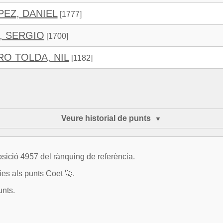
PEZ, DANIEL
[1777]
, SERGIO
[1700]
O TOLDA, NIL
[1182]
Veure historial de punts
sició 4957 del rànquing de referència.
es als punts Coet 🚀.
unts.