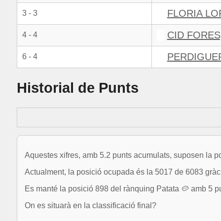
FLORIA LO
3 - 3
CID FORES
4 - 4
PERDIGUER
6 - 4
Historial de Punts
Aquestes xifres, amb 5.2 punts acumulats, suposen la po
Actualment, la posició ocupada és la 5017 de 6083 gràci
Es manté la posició 898 del rànquing Patata 🥔 amb 5 p
On es situarà en la classificació final?