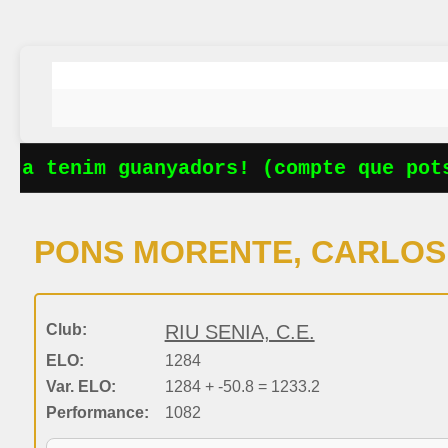
Ja tenim guanyadors! (compte que pots
PONS MORENTE, CARLOS
Club:
RIU SENIA, C.E.
ELO:
1284
Var. ELO:
1284 + -50.8 = 1233.2
Performance:
1082