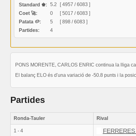
5.2
[ 4957 / 6083 ]
Standard ♚:
Coet 🚀:
0
[ 5017 / 6083 ]
Patata 🥔:
5
[ 898 / 6083 ]
Partides:
4
PONS MORENTE, CARLOS ENRIC continua la lliga catal
El balanç ELO és d'una variació de -50.8 punts i la posi
Partides
Ronda-Tauler
Rival
FERRERES 
1 - 4