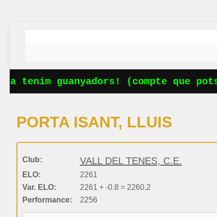
Ja tenim guanyadors! (compte que potse
PORTA ISANT, LLUIS
Club:
VALL DEL TENES, C.E.
ELO:
2261
Var. ELO:
2261 + -0.8 = 2260.2
Performance:
2256