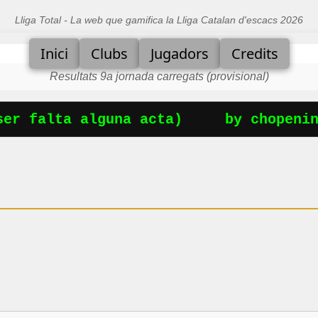
Lliga Total - La web que gamifica la Lliga Catalan d'escacs 2026
Inici
Clubs
Jugadors
Credits
Resultats 9a jornada carregats (provisional)
r falta alguna acta)
by chopening