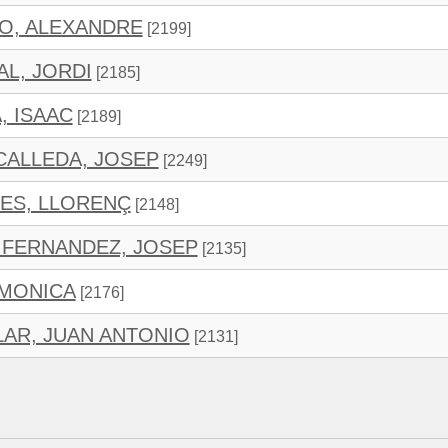
O, ALEXANDRE
[2199]
AL, JORDI
[2185]
, ISAAC
[2189]
ALLEDA, JOSEP
[2249]
ES, LLORENÇ
[2148]
FERNANDEZ, JOSEP
[2135]
 MONICA
[2176]
LAR, JUAN ANTONIO
[2131]