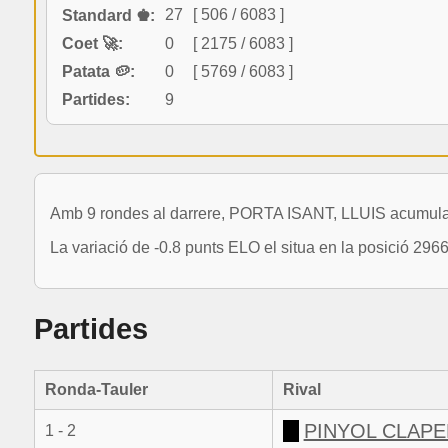
27
[ 506 / 6083 ]
Standard ♚:
Coet 🚀:
0
[ 2175 / 6083 ]
Patata 🥔:
0
[ 5769 / 6083 ]
Partides:
9
Amb 9 rondes al darrere, PORTA ISANT, LLUIS acumula 
La variació de -0.8 punts ELO el situa en la posició 296
Partides
Ronda-Tauler
Rival
PINYOL CLAPE
1 - 2