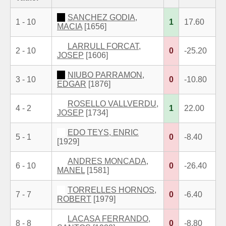
SANCHEZ GODIA,
1 - 10
1
17.60
MACIA
[1656]
LARRULL FORCAT,
2 - 10
0
-25.20
JOSEP
[1606]
NIUBO PARRAMON,
3 - 10
0
-10.80
EDGAR
[1876]
ROSELLO VALLVERDU,
4 - 2
1
22.00
JOSEP
[1734]
EDO TEYS, ENRIC
5 - 1
0
-8.40
[1929]
ANDRES MONCADA,
6 - 10
0
-26.40
MANEL
[1581]
TORRELLES HORNOS,
7 - 7
0
-6.40
ROBERT
[1979]
LACASA FERRANDO,
8 - 8
0
-8.80