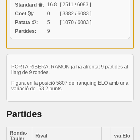
16.8
[ 2511 / 6083 ]
Standard ♚:
Coet 🚀:
0
[ 3382 / 6083 ]
Patata 🥔:
5
[ 1070 / 6083 ]
Partides:
9
PORTA RIBERA, RAMON ja ha afrontat 9 partides al
llarg de 9 rondes.
Figura en la posició 5807 del rànquing ELO amb una
variació de -53.2 punts.
Partides
Ronda-
Rival
var.Elo
Tauler