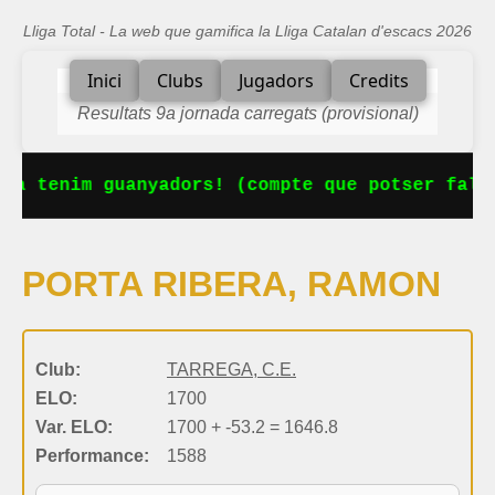
Lliga Total - La web que gamifica la Lliga Catalan d'escacs 2026
Inici
Clubs
Jugadors
Credits
Resultats 9a jornada carregats (provisional)
Ja tenim guanyadors! (compte que potser falt
PORTA RIBERA, RAMON
Club:
TARREGA, C.E.
ELO:
1700
Var. ELO:
1700 + -53.2 = 1646.8
Performance:
1588