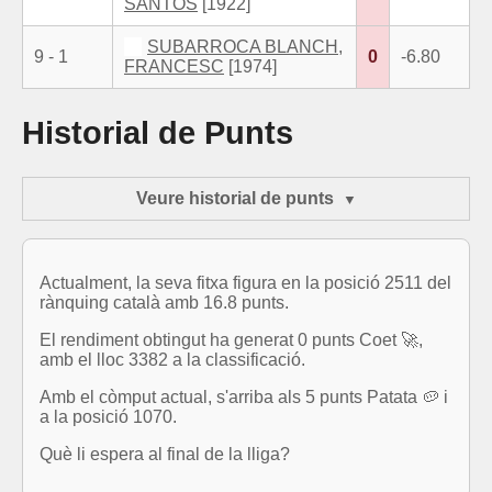
SANTOS
[1922]
SUBARROCA BLANCH,
9 - 1
0
-6.80
FRANCESC
[1974]
Historial de Punts
Veure historial de punts
Actualment, la seva fitxa figura en la posició 2511 del
rànquing català amb 16.8 punts.
El rendiment obtingut ha generat 0 punts Coet 🚀,
amb el lloc 3382 a la classificació.
Amb el còmput actual, s'arriba als 5 punts Patata 🥔 i
a la posició 1070.
Què li espera al final de la lliga?