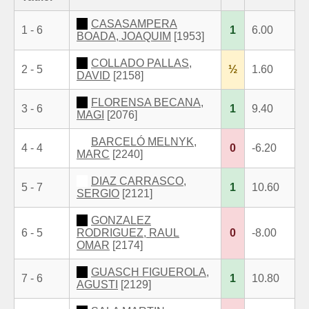
CASASAMPERA
1 - 6
1
6.00
BOADA, JOAQUIM
[1953]
COLLADO PALLAS,
2 - 5
½
1.60
DAVID
[2158]
FLORENSA BECANA,
3 - 6
1
9.40
MAGI
[2076]
BARCELÓ MELNYK,
4 - 4
0
-6.20
MARC
[2240]
DIAZ CARRASCO,
5 - 7
1
10.60
SERGIO
[2121]
GONZALEZ
6 - 5
RODRIGUEZ, RAUL
0
-8.00
OMAR
[2174]
GUASCH FIGUEROLA,
7 - 6
1
10.80
AGUSTI
[2129]