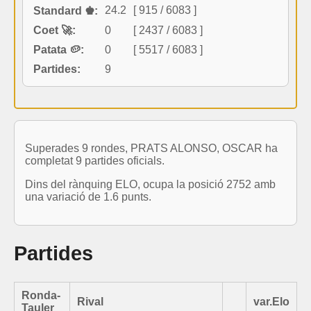
24.2
[ 915 / 6083 ]
Standard ♚:
Coet 🚀:
0
[ 2437 / 6083 ]
Patata 🥔:
0
[ 5517 / 6083 ]
Partides:
9
Superades 9 rondes, PRATS ALONSO, OSCAR ha
completat 9 partides oficials.
Dins del rànquing ELO, ocupa la posició 2752 amb
una variació de 1.6 punts.
Partides
Ronda-
Rival
var.Elo
Tauler