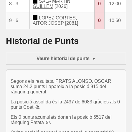
SALA MARTIN,
8 - 3
0
-12.00
GUILLEM
[2026]
LOPEZ CORTES,
9 - 6
0
-10.60
AITOR JOSEP
[2081]
Historial de Punts
Veure historial de punts
Segons els resultats, PRATS ALONSO, OSCAR
suma 24.2 punts i apareix a la posició 915 del
rànquing general.
La posició assolida és la 2437 de 6083 gràcies als 0
punts Coet 🚀.
Els 0 punts acumulats donen la posició 5517 del
rànquing Patata 🥔.